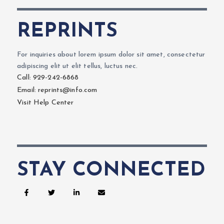
REPRINTS
For inquiries about lorem ipsum dolor sit amet, consectetur
adipiscing elit ut elit tellus, luctus nec.
Call: 929-242-6868
Email: reprints@info.com
Visit Help Center
STAY CONNECTED