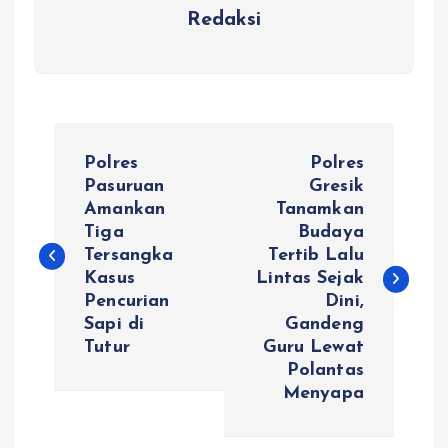
Redaksi
N
Polres
Polres
a
Pasuruan
Gresik
Amankan
Tanamkan
Tiga
Budaya
v
Tersangka
Tertib Lalu
Kasus
Lintas Sejak
i
Pencurian
Dini,
Sapi di
Gandeng
g
Tutur
Guru Lewat
Polantas
a
Menyapa
s