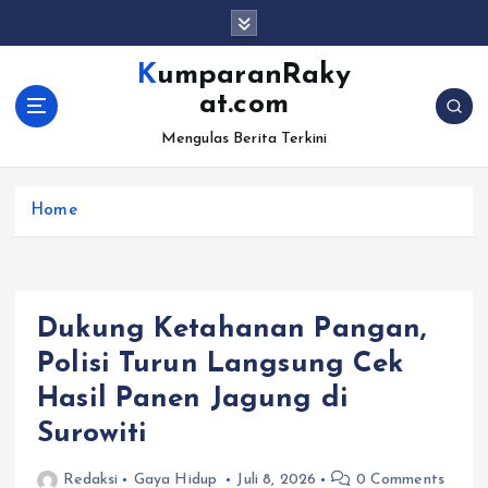
S
k
i
KumparanRaky
p
at.com
t
o
Mengulas Berita Terkini
c
o
Home
n
t
e
n
t
Dukung Ketahanan Pangan,
Polisi Turun Langsung Cek
Hasil Panen Jagung di
Surowiti
Redaksi
Gaya Hidup
Juli 8, 2026
0 Comments