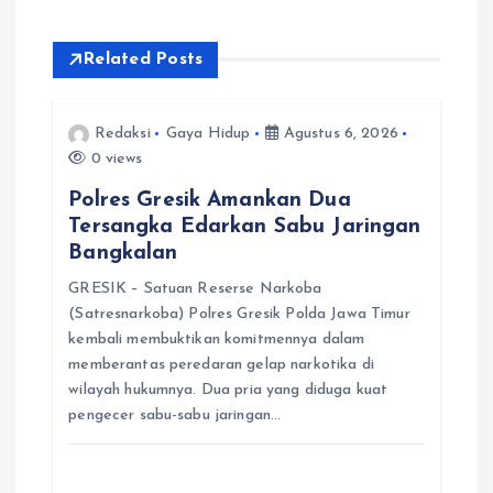
i
Related Posts
p
Redaksi
Gaya Hidup
Agustus 6, 2026
o
0 views
s
Polres Gresik Amankan Dua
Tersangka Edarkan Sabu Jaringan
Bangkalan
GRESIK – Satuan Reserse Narkoba
(Satresnarkoba) Polres Gresik Polda Jawa Timur
kembali membuktikan komitmennya dalam
memberantas peredaran gelap narkotika di
wilayah hukumnya. Dua pria yang diduga kuat
pengecer sabu-sabu jaringan…