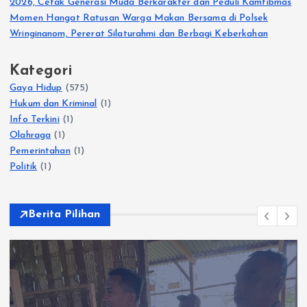
2026, Cetak Generasi Muda Berkarakter dan Peduli Kamtibmas
Momen Hangat Ratusan Warga Makan Bersama di Polsek
Wringinanom, Pererat Silaturahmi dan Berbagi Keberkahan
Kategori
Gaya Hidup
(575)
Hukum dan Kriminal
(1)
Info Terkini
(1)
Olahraga
(1)
Pemerintahan
(1)
Politik
(1)
Berita Pilihan