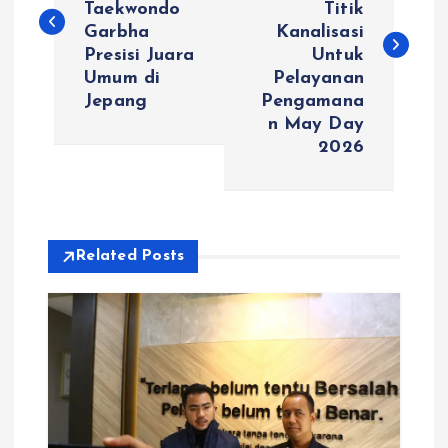
Taekwondo
Titik
v
Garbha
Kanalisasi
Presisi Juara
Untuk
i
Umum di
Pelayanan
Jepang
Pengamana
g
n May Day
2026
a
s
i
Related Posts
p
o
s