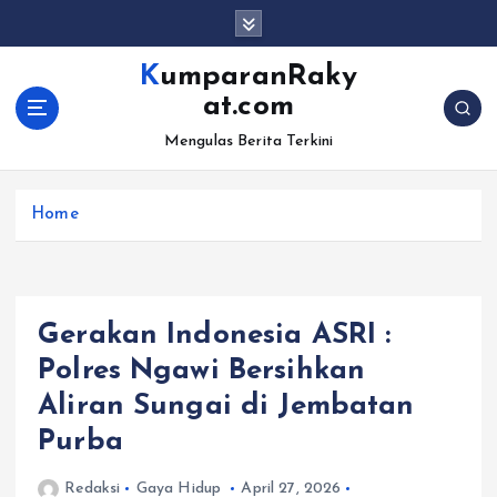
S
k
i
KumparanRaky
p
at.com
t
o
Mengulas Berita Terkini
c
o
Home
n
t
e
n
t
Gerakan Indonesia ASRI :
Polres Ngawi Bersihkan
Aliran Sungai di Jembatan
Purba
Redaksi
Gaya Hidup
April 27, 2026