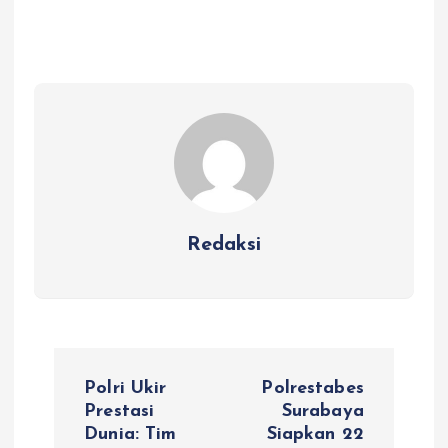
Redaksi
N
Polri Ukir
Polrestabes
a
Prestasi
Surabaya
Dunia: Tim
Siapkan 22