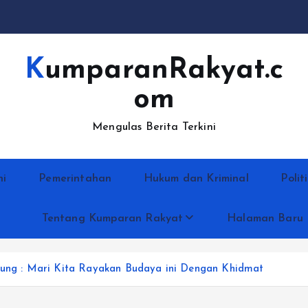
KumparanRakyat.c
om
Mengulas Berita Terkini
ni
Pemerintahan
Hukum dan Kriminal
Polit
Tentang Kumparan Rakyat
Halaman Baru
agung : Mari Kita Rayakan Budaya ini Dengan Khidmat