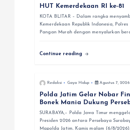
s
HUT Kemerdekaan RI ke-81
i
KOTA BLITAR – Dalam rangka menyambu
Kemerdekaan Republik Indonesia, Polres
p
Pangan Murah dengan menyalurkan beras
o
Continue reading
s
Redaksi
Gaya Hidup
Agustus 7, 2026
Polda Jatim Gelar Nobar Fin
Bonek Mania Dukung Perse
SURABAYA,– Polda Jawa Timur menggelar
Presiden 2026 antara Persebaya Suraba
Mapolda Jatim, Kamis malam (6/8/2026)