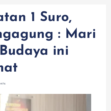
tan 1 Suro,
ngagung : Mari
Budaya ini
mat
nts