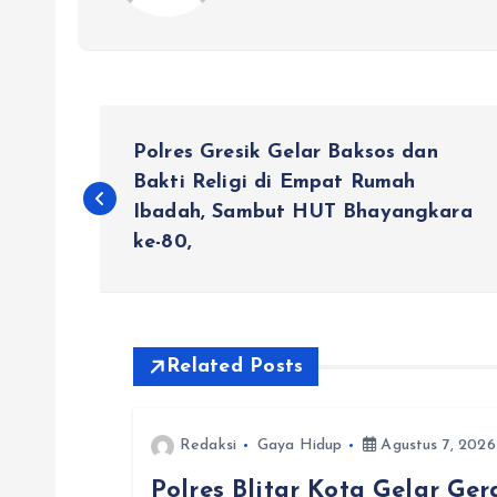
N
Polres Gresik Gelar Baksos dan
a
Bakti Religi di Empat Rumah
Ibadah, Sambut HUT Bhayangkara
ke-80,
v
i
Related Posts
g
a
Redaksi
Gaya Hidup
Agustus 7, 2026
Polres Blitar Kota Gelar G