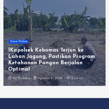
a Hidup
Gaya
apolsek Kebomas Terjun ke
han Jagung, Pastikan Program
Pol
tahanan Pangan Berjalan
Ter
timal
Ba
y
Redaksi
Agustus 6, 2026
2 views
B