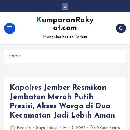
S
k
i
KumparanRaky
p
at.com
t
o
Mengulas Berita Terkini
c
o
Home
n
t
e
n
t
Kapolres Jember Resmikan
Jembatan Merah Putih
Presisi, Akses Warga di Dua
Kecamatan Jadi Lebih Aman
Redaksi
Gaya Hidup
Mei 7, 2026
0 Comments