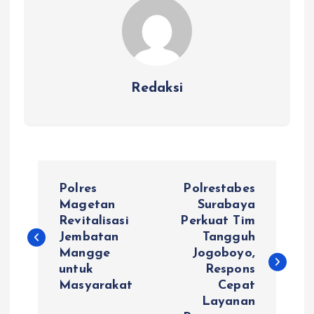
Redaksi
N
Polres
Polrestabes
a
Magetan
Surabaya
Revitalisasi
Perkuat Tim
Jembatan
Tangguh
v
Mangge
Jogoboyo,
untuk
Respons
i
Masyarakat
Cepat
Layanan
g