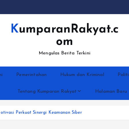
KumparanRakyat.c
om
Mengulas Berita Terkini
ni
Pemerintahan
Hukum dan Kriminal
Polit
Tentang Kumparan Rakyat
Halaman Baru
Motivasi Perkuat Sinergi Keamanan Siber