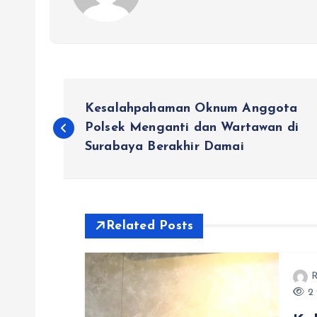
N
Kesalahpahaman Oknum Anggota
a
Polsek Menganti dan Wartawan di
Surabaya Berakhir Damai
v
i
Related Posts
g
R
a
2 