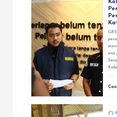
Ko
s
Pe
Pe
i
Ka
p
GRE
peru
men
o
sisa
Sun
s
Kabu
Con
R