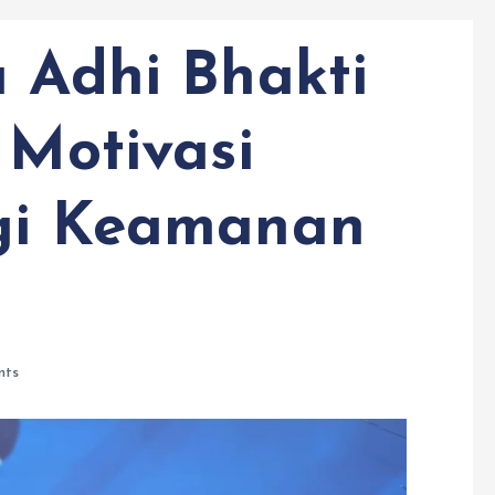
a Adhi Bhakti
 Motivasi
rgi Keamanan
nts