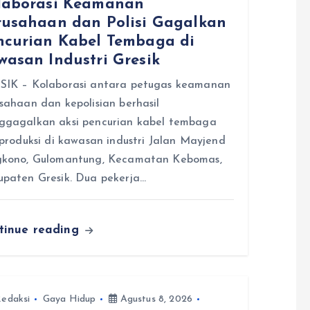
laborasi Keamanan
rusahaan dan Polisi Gagalkan
ncurian Kabel Tembaga di
wasan Industri Gresik
SIK – Kolaborasi antara petugas keamanan
sahaan dan kepolisian berhasil
ggagalkan aksi pencurian kabel tembaga
 produksi di kawasan industri Jalan Mayjend
gkono, Gulomantung, Kecamatan Kebomas,
paten Gresik. Dua pekerja…
tinue reading
edaksi
Gaya Hidup
Agustus 8, 2026