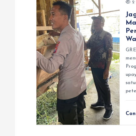
2 
Ja
Ma
Pe
Wa
GRES
men
Pro
upa
satu
pete
Con