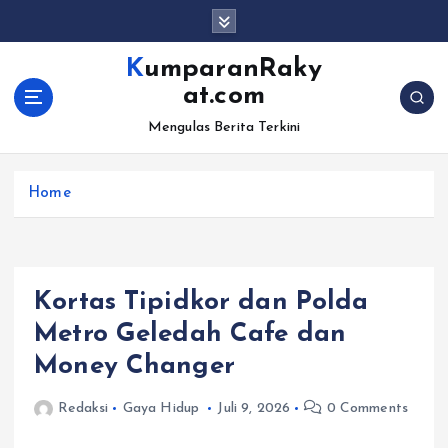
S
k
i
KumparanRaky
p
at.com
t
o
Mengulas Berita Terkini
c
o
Home
n
t
e
n
t
Kortas Tipidkor dan Polda
Metro Geledah Cafe dan
Money Changer
Redaksi
Gaya Hidup
Juli 9, 2026
0 Comments