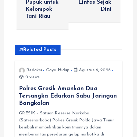
Pupuk untuk
Lintas Sejak
a
Kelompok
Dini
Tani Riau
s
i
Related Posts
p
o
Redaksi
Gaya Hidup
Agustus 6, 2026
0 views
s
Polres Gresik Amankan Dua
Tersangka Edarkan Sabu Jaringan
Bangkalan
GRESIK – Satuan Reserse Narkoba
(Satresnarkoba) Polres Gresik Polda Jawa Timur
kembali membuktikan komitmennya dalam
memberantas peredaran gelap narkotika di