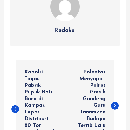
Redaksi
N
Kapolri
Polantas
a
Tinjau
Menyapa :
Pabrik
Polres
Pupuk Batu
Gresik
v
Bara di
Gandeng
Kampar,
Guru
i
Lepas
Tanamkan
Distribusi
Budaya
g
80 Ton
Tertib Lalu