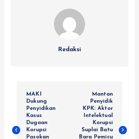
Redaksi
N
MAKI
Mantan
a
Dukung
Penyidik
Penyidikan
KPK: Aktor
Kasus
Intelektual
v
Dugaan
Korupsi
Korupsi
Suplai Batu
i
Pasokan
Bara Pemicu