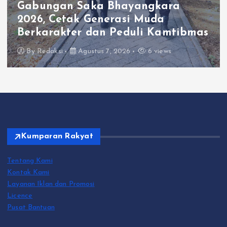
Makan Bersama di Polsek
Wringinanom, Pererat Silaturahmi
s
dan Berbagi Keberkahan
By
Redaksi
Agustus 7, 2026
2 views
Kumparan Rakyat
Tentang Kami
Kontak Kami
Layanan Iklan dan Promosi
Licence
Pusat Bantuan