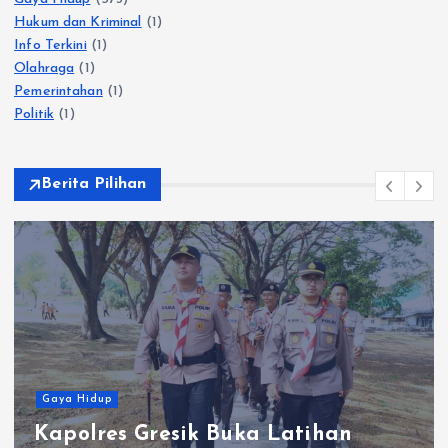
Hukum dan Kriminal
(1)
Info Terkini
(1)
Olahraga
(1)
Pemerintahan
(1)
Politik
(1)
Berita Pilihan
Gaya Hidup
Momen Hangat Ratusan Warga