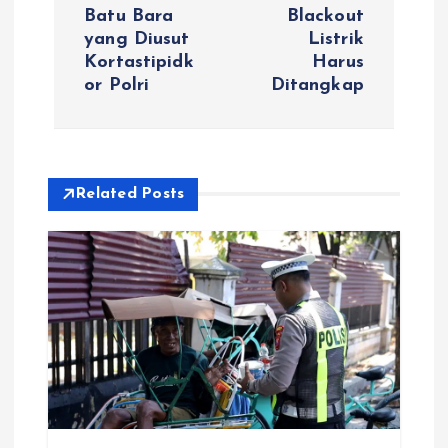
Batu Bara
Blackout
g
yang Diusut
Listrik
Kortastipidk
Harus
a
or Polri
Ditangkap
s
i
Related Posts
p
o
s