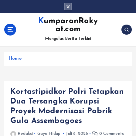
S
k
i
KumparanRaky
p
at.com
t
o
Mengulas Berita Terkini
c
o
Home
n
t
e
n
t
Kortastipidkor Polri Tetapkan
Dua Tersangka Korupsi
Proyek Modernisasi Pabrik
Gula Assembagoes
Redaksi
Gaya Hidup
Juli 8, 2026
0 Comments