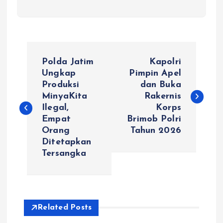
N
Polda Jatim
Kapolri
a
Ungkap
Pimpin Apel
Produksi
dan Buka
MinyaKita
Rakernis
v
Ilegal,
Korps
Empat
Brimob Polri
i
Orang
Tahun 2026
Ditetapkan
g
Tersangka
a
s
Related Posts