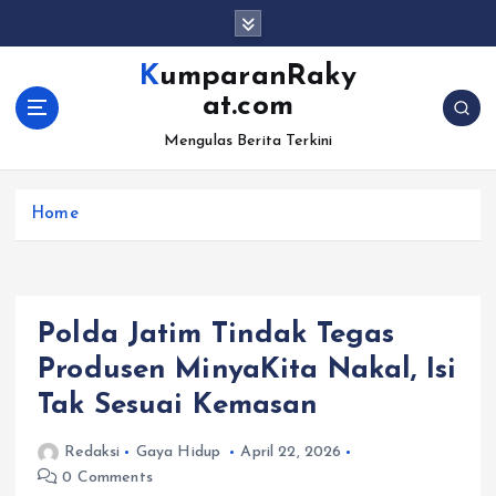
S
k
i
KumparanRaky
p
at.com
t
o
Mengulas Berita Terkini
c
o
Home
n
t
e
n
t
Polda Jatim Tindak Tegas
Produsen MinyaKita Nakal, Isi
Tak Sesuai Kemasan
Redaksi
Gaya Hidup
April 22, 2026
0 Comments