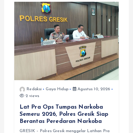
i
p
o
s
Redaksi
Gaya Hidup
Agustus 10, 2026
2 views
Lat Pra Ops Tumpas Narkoba
Semeru 2026, Polres Gresik Siap
Berantas Peredaran Narkoba
GRESIK – Polres Gresik menggelar Latihan Pra