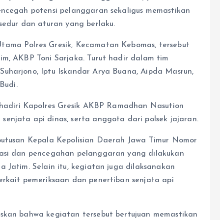
mencegah potensi pelanggaran sekaligus memastikan
sedur dan aturan yang berlaku.
tama Polres Gresik, Kecamatan Kebomas, tersebut
im, AKBP Toni Sarjaka. Turut hadir dalam tim
Suharjono, Iptu Iskandar Arya Buana, Aipda Masrun,
Budi.
dihadiri Kapolres Gresik AKBP Ramadhan Nasution
enjata api dinas, serta anggota dari polsek jajaran.
eputusan Kepala Kepolisian Daerah Jawa Timur Nomor
gasi dan pencegahan pelanggaran yang dilakukan
 Jatim. Selain itu, kegiatan juga dilaksanakan
erkait pemeriksaan dan penertiban senjata api
askan bahwa kegiatan tersebut bertujuan memastikan