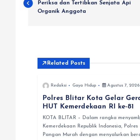
a
Periksa dan Tertibkan Senjata Api
Organik Anggota
v
i
g
Related Posts
a
Redaksi
Gaya Hidup
Agustus 7, 2026
s
Polres Blitar Kota Gelar G
HUT Kemerdekaan RI ke-81
i
KOTA BLITAR – Dalam rangka menyambu
p
Kemerdekaan Republik Indonesia, Polres
Pangan Murah dengan menyalurkan beras