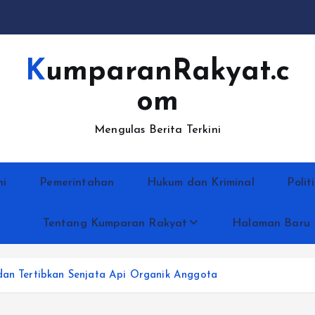
KumparanRakyat.c
om
Mengulas Berita Terkini
ni
Pemerintahan
Hukum dan Kriminal
Polit
Tentang Kumparan Rakyat
Halaman Baru
dan Tertibkan Senjata Api Organik Anggota