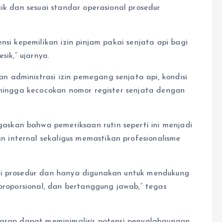
ik dan sesuai standar operasional prosedur
nsi kepemilikan izin pinjam pakai senjata api bagi
sik,” ujarnya.
 administrasi izin pemegang senjata api, kondisi
, hingga kecocokan nomor register senjata dengan
skan bahwa pemeriksaan rutin seperti ini menjadi
internal sekaligus memastikan profesionalisme
ai prosedur dan hanya digunakan untuk mendukung
 proporsional, dan bertanggung jawab,” tegas
harap dapat meminimalisir potensi penyalahgunaan