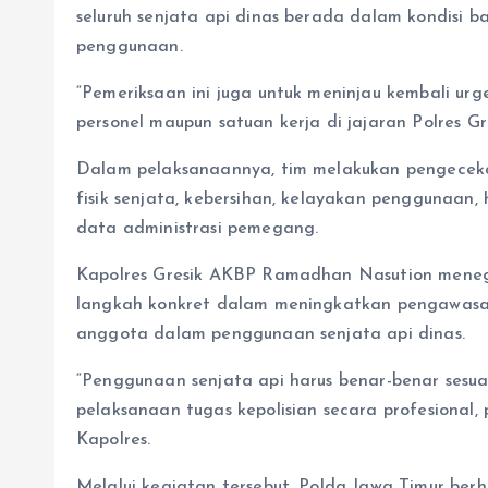
seluruh senjata api dinas berada dalam kondisi ba
penggunaan.
“Pemeriksaan ini juga untuk meninjau kembali urge
personel maupun satuan kerja di jajaran Polres Gre
Dalam pelaksanaannya, tim melakukan pengecekan
fisik senjata, kebersihan, kelayakan penggunaan
data administrasi pemegang.
Kapolres Gresik AKBP Ramadhan Nasution menega
langkah konkret dalam meningkatkan pengawasan 
anggota dalam penggunaan senjata api dinas.
“Penggunaan senjata api harus benar-benar sesu
pelaksanaan tugas kepolisian secara profesional,
Kapolres.
Melalui kegiatan tersebut, Polda Jawa Timur ber