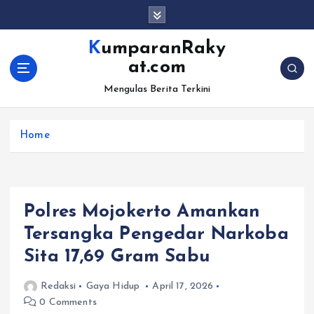
S
k
i
KumparanRaky
p
at.com
t
o
Mengulas Berita Terkini
c
o
Home
n
t
e
n
t
Polres Mojokerto Amankan
Tersangka Pengedar Narkoba
Sita 17,69 Gram Sabu
Redaksi
Gaya Hidup
April 17, 2026
0 Comments