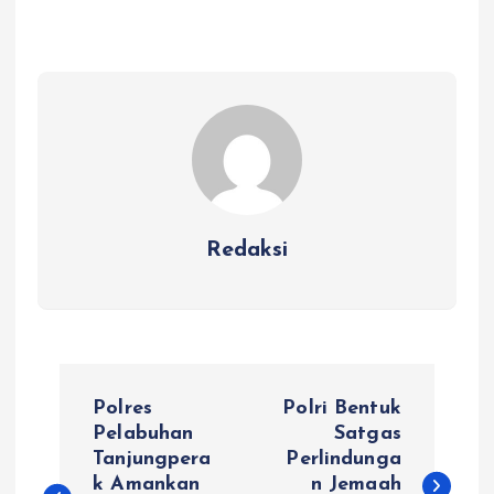
Redaksi
N
Polres
Polri Bentuk
a
Pelabuhan
Satgas
Tanjungpera
Perlindunga
k Amankan
n Jemaah