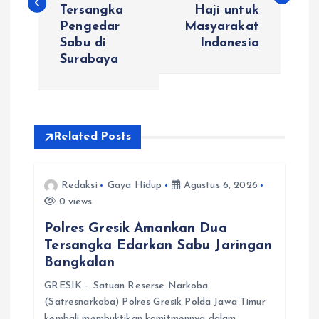
v
Tersangka
Haji untuk
Pengedar
Masyarakat
i
Sabu di
Indonesia
Surabaya
g
a
s
Related Posts
i
Redaksi
Gaya Hidup
Agustus 6, 2026
0 views
p
Polres Gresik Amankan Dua
o
Tersangka Edarkan Sabu Jaringan
Bangkalan
s
GRESIK – Satuan Reserse Narkoba
(Satresnarkoba) Polres Gresik Polda Jawa Timur
kembali membuktikan komitmennya dalam