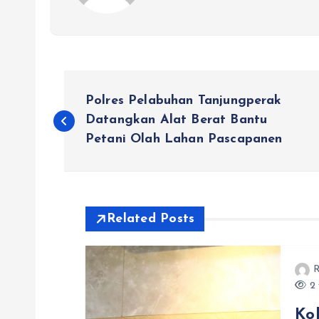
N
Polres Pelabuhan Tanjungperak
a
Datangkan Alat Berat Bantu
Petani Olah Lahan Pascapanen
v
i
Related Posts
g
R
a
2 
Ko