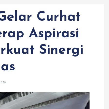
Gelar Curhat
rap Aspirasi
kuat Sinergi
as
nts