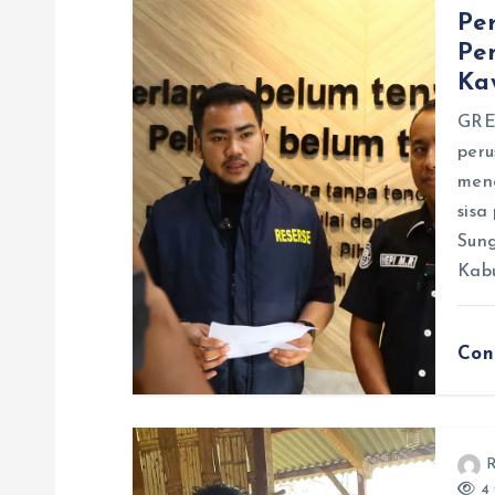
s
Pe
Pe
i
Ka
p
GRE
peru
men
o
sisa
Sun
s
Kabu
Con
R
4 