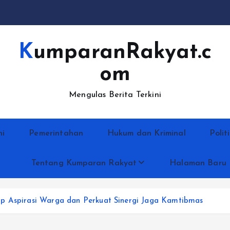
KumparanRakyat.c
om
Mengulas Berita Terkini
ni
Pemerintahan
Hukum dan Kriminal
Polit
Tentang Kumparan Rakyat
Halaman Baru
ap Aspirasi Warga dan Perkuat Sinergi Jaga Kamtibmas