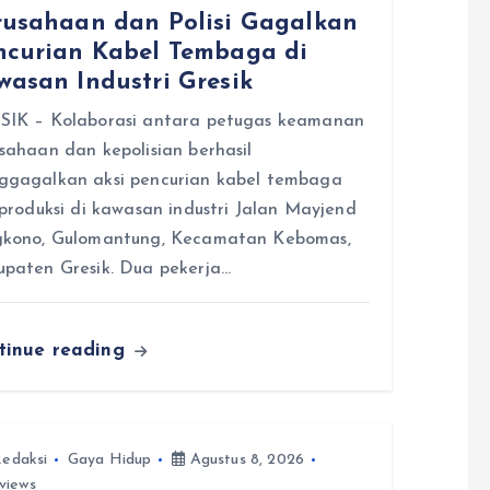
rusahaan dan Polisi Gagalkan
ncurian Kabel Tembaga di
wasan Industri Gresik
SIK – Kolaborasi antara petugas keamanan
sahaan dan kepolisian berhasil
ggagalkan aksi pencurian kabel tembaga
 produksi di kawasan industri Jalan Mayjend
gkono, Gulomantung, Kecamatan Kebomas,
paten Gresik. Dua pekerja…
tinue reading
edaksi
Gaya Hidup
Agustus 8, 2026
views