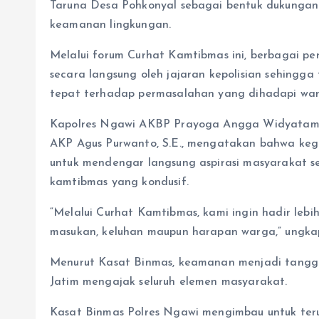
Taruna Desa Pohkonyal sebagai bentuk dukunga
keamanan lingkungan.
Melalui forum Curhat Kamtibmas ini, berbagai p
secara langsung oleh jajaran kepolisian sehingga
tepat terhadap permasalahan yang dihadapi war
Kapolres Ngawi AKBP Prayoga Angga Widyatama, S
AKP Agus Purwanto, S.E., mengatakan bahwa keg
untuk mendengar langsung aspirasi masyarakat se
kamtibmas yang kondusif.
“Melalui Curhat Kamtibmas, kami ingin hadir le
masukan, keluhan maupun harapan warga,” ungka
Menurut Kasat Binmas, keamanan menjadi tanggu
Jatim mengajak seluruh elemen masyarakat.
Kasat Binmas Polres Ngawi mengimbau untuk ter