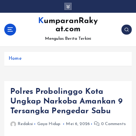
S
k
i
KumparanRaky
p
at.com
t
o
Mengulas Berita Terkini
c
o
Home
n
t
e
n
t
Polres Probolinggo Kota
Ungkap Narkoba Amankan 9
Tersangka Pengedar Sabu
Redaksi
Gaya Hidup
Mei 6, 2026
0 Comments