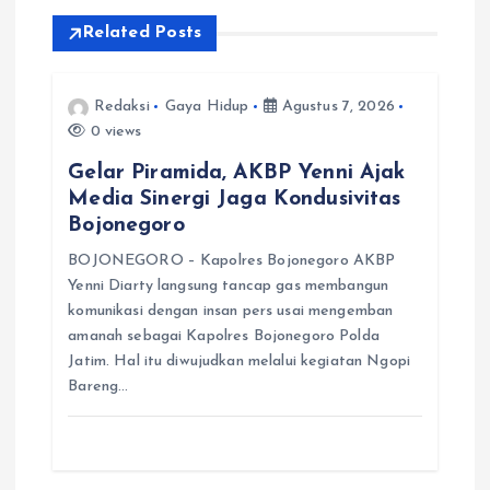
s
Related Posts
i
Redaksi
Gaya Hidup
Agustus 7, 2026
p
0 views
o
Gelar Piramida, AKBP Yenni Ajak
Media Sinergi Jaga Kondusivitas
s
Bojonegoro
BOJONEGORO – Kapolres Bojonegoro AKBP
Yenni Diarty langsung tancap gas membangun
komunikasi dengan insan pers usai mengemban
amanah sebagai Kapolres Bojonegoro Polda
Jatim. Hal itu diwujudkan melalui kegiatan Ngopi
Bareng…