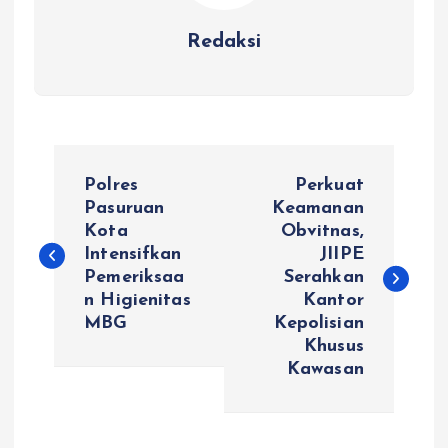
Redaksi
N
Polres
Perkuat
a
Pasuruan
Keamanan
Kota
Obvitnas,
Intensifkan
JIIPE
v
Pemeriksaa
Serahkan
n Higienitas
Kantor
i
MBG
Kepolisian
Khusus
g
Kawasan
a