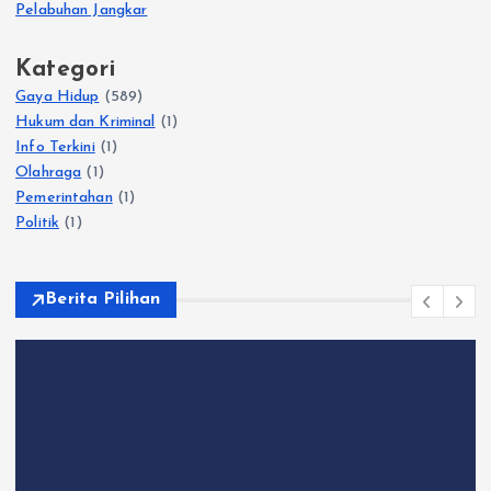
Pelabuhan Jangkar
Kategori
Gaya Hidup
(589)
Hukum dan Kriminal
(1)
Info Terkini
(1)
Olahraga
(1)
Pemerintahan
(1)
Politik
(1)
Berita Pilihan