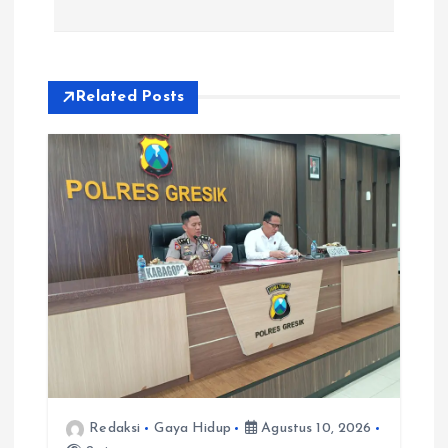
i
p
Related Posts
o
s
Redaksi
Gaya Hidup
Agustus 10, 2026