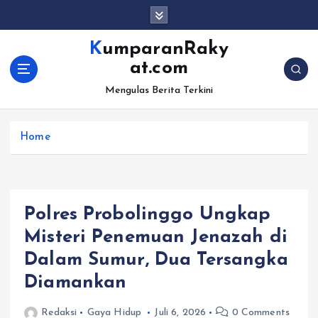
S
k
i
KumparanRaky
p
at.com
t
o
Mengulas Berita Terkini
c
o
Home
n
t
e
n
t
Polres Probolinggo Ungkap
Misteri Penemuan Jenazah di
Dalam Sumur, Dua Tersangka
Diamankan
Redaksi
Gaya Hidup
Juli 6, 2026
0 Comments