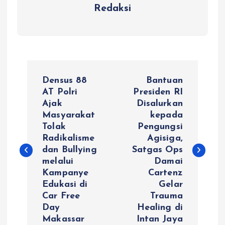
Redaksi
N
Densus 88
Bantuan
a
AT Polri
Presiden RI
Ajak
Disalurkan
Masyarakat
kepada
v
Tolak
Pengungsi
Radikalisme
Agisiga,
i
dan Bullying
Satgas Ops
melalui
Damai
g
Kampanye
Cartenz
Edukasi di
Gelar
a
Car Free
Trauma
Day
Healing di
s
Makassar
Intan Jaya