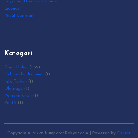
Layanan Iklan dan Promosi
Licence
Pusat Bantuan
Kategori
Gaya Hidup
(589)
Hukum dan Kriminal
(1)
Info Terkini
(1)
Olahraga
(1)
Pemerintahan
(1)
Politik
(1)
Copyright © 2026 KumparanRakyat.com | Powered by
Desert