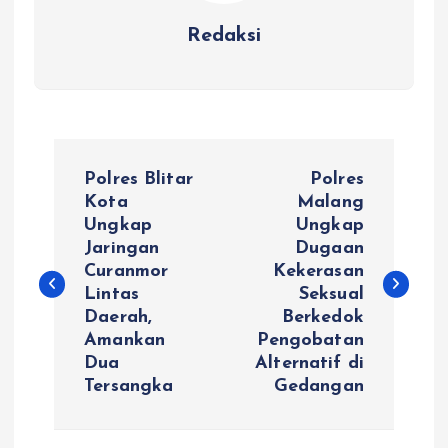
Redaksi
N
Polres Blitar
Polres
a
Kota
Malang
Ungkap
Ungkap
Jaringan
Dugaan
v
Curanmor
Kekerasan
Lintas
Seksual
i
Daerah,
Berkedok
Amankan
Pengobatan
g
Dua
Alternatif di
Tersangka
Gedangan
a