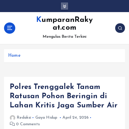
S
k
i
KumparanRaky
p
at.com
t
o
Mengulas Berita Terkini
c
o
Home
n
t
e
n
t
Polres Trenggalek Tanam
Ratusan Pohon Beringin di
Lahan Kritis Jaga Sumber Air
Redaksi
Gaya Hidup
April 24, 2026
0 Comments