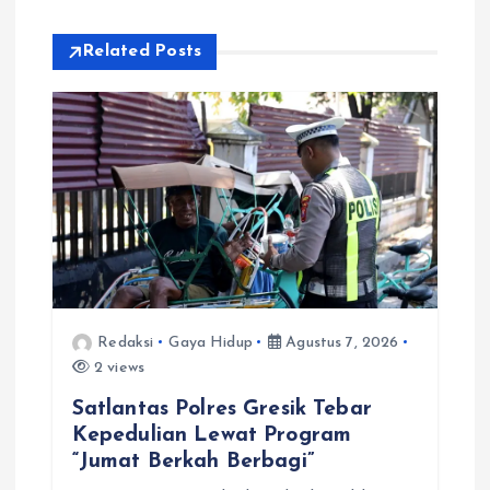
s
i
Related Posts
p
o
s
Redaksi
Gaya Hidup
Agustus 7, 2026
2 views
Satlantas Polres Gresik Tebar
Kepedulian Lewat Program
“Jumat Berkah Berbagi”