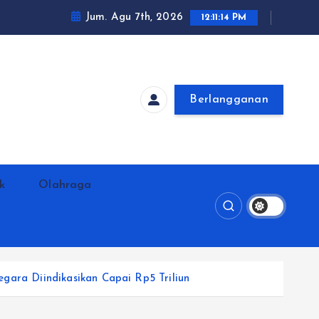
Jum. Agu 7th, 2026
12:11:15 PM
Berlangganan
ik
Olahraga
ara Diindikasikan Capai Rp5 Triliun