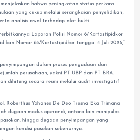
to menjelaskan bahwa peningkatan status perkara
mulaan yang cukup melalui serangkaian penyelidikan,
ta analisis awal terhadap alat bukti.
iterbitkannya Laporan Polisi Nomor 6/Kortastipidkor
idikan Nomor 63/Kortastipidkor tanggal 4 Juli 2026,”
 penyimpangan dalam proses pengadaan dan
ejumlah perusahaan, yakni PT UBP dan PT BRA.
n dihitung secara resmi melalui audit investigatif
 Pol. Roberthus Yohanes De Deo Tresna Eka Trimana
lah dugaan modus operandi, antara lain manipulasi
as pasokan, hingga dugaan penyimpangan yang
engan kondisi pasokan sebenarnya.