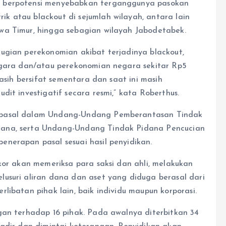
a berpotensi menyebabkan terganggunya pasokan
 atau blackout di sejumlah wilayah, antara lain
wa Timur, hingga sebagian wilayah Jabodetabek.
ugian perekonomian akibat terjadinya blackout,
egara dan/atau perekonomian negara sekitar Rp5
masih bersifat sementara dan saat ini masih
dit investigatif secara resmi,” kata Roberthus.
 pasal dalam Undang-Undang Pemberantasan Tindak
dana, serta Undang-Undang Tindak Pidana Pencucian
nerapan pasal sesuai hasil penyidikan.
kor akan memeriksa para saksi dan ahli, melakukan
usuri aliran dana dan aset yang diduga berasal dari
libatan pihak lain, baik individu maupun korporasi.
gan terhadap 16 pihak. Pada awalnya diterbitkan 34