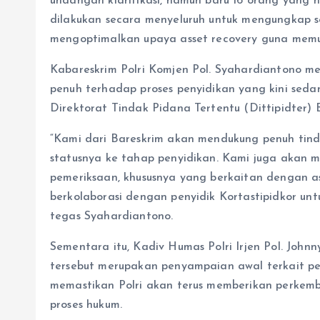
undangan klarifikasi, namun baru 16 orang yang 
dilakukan secara menyeluruh untuk mengungkap s
mengoptimalkan upaya asset recovery guna memul
Kabareskrim Polri Komjen Pol. Syahardiantono m
penuh terhadap proses penyidikan yang kini sedan
Direktorat Tindak Pidana Tertentu (Dittipidter) B
“Kami dari Bareskrim akan mendukung penuh tinda
statusnya ke tahap penyidikan. Kami juga akan
pemeriksaan, khususnya yang berkaitan dengan as
berkolaborasi dengan penyidik Kortastipidkor u
tegas Syahardiantono.
Sementara itu, Kadiv Humas Polri Irjen Pol. John
tersebut merupakan penyampaian awal terkait pen
memastikan Polri akan terus memberikan perkem
proses hukum.