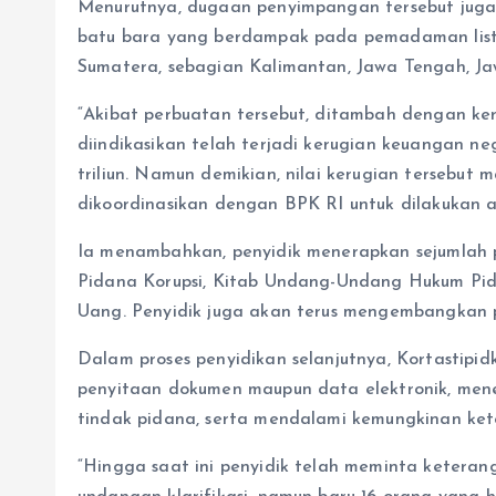
Menurutnya, dugaan penyimpangan tersebut jug
batu bara yang berdampak pada pemadaman listrik
Sumatera, sebagian Kalimantan, Jawa Tengah, Ja
“Akibat perbuatan tersebut, ditambah dengan ker
diindikasikan telah terjadi kerugian keuangan n
triliun. Namun demikian, nilai kerugian tersebut 
dikoordinasikan dengan BPK RI untuk dilakukan au
Ia menambahkan, penyidik menerapkan sejumlah
Pidana Korupsi, Kitab Undang-Undang Hukum Pi
Uang. Penyidik juga akan terus mengembangkan pe
Dalam proses penyidikan selanjutnya, Kortastipid
penyitaan dokumen maupun data elektronik, menel
tindak pidana, serta mendalami kemungkinan keter
“Hingga saat ini penyidik telah meminta keteran