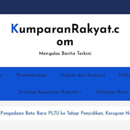
KumparanRakyat.c
om
Mengulas Berita Terkini
ni
Pemerintahan
Hukum dan Kriminal
Polit
Tentang Kumparan Rakyat
Halaman Baru
Pengadaan Batu Bara PLTU ke Tahap Penyidikan, Kerugian Neg