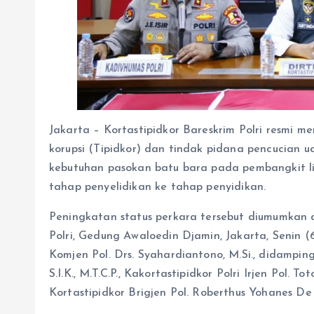
Jakarta – Kortastipidkor Bareskrim Polri resmi
korupsi (Tipidkor) dan tindak pidana pencucian
kebutuhan pasokan batu bara pada pembangkit li
tahap penyelidikan ke tahap penyidikan.
Peningkatan status perkara tersebut diumumkan d
Polri, Gedung Awaloedin Djamin, Jakarta, Senin (6
Komjen Pol. Drs. Syahardiantono, M.Si., didampingi
S.I.K., M.T.C.P., Kakortastipidkor Polri Irjen Pol. T
Kortastipidkor Brigjen Pol. Roberthus Yohanes De D