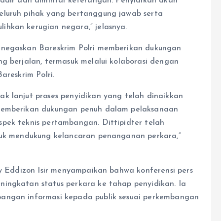
hadir dan dimintai keterangan. Penyidikan akan
eluruh pihak yang bertanggung jawab serta
ihkan kerugian negara,” jelasnya.
enegaskan Bareskrim Polri memberikan dukungan
g berjalan, termasuk melalui kolaborasi dengan
areskrim Polri.
k lanjut proses penyidikan yang telah dinaikkan
 memberikan dukungan penuh dalam pelaksanaan
pek teknis pertambangan. Dittipidter telah
ntuk mendukung kelancaran penanganan perkara,”
ny Eddizon Isir menyampaikan bahwa konferensi pers
ingkatan status perkara ke tahap penyidikan. Ia
bangan informasi kepada publik sesuai perkembangan