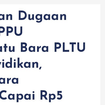
kan Dugaan
TPPU
tu Bara PLTU
idikan,
ara
 Capai Rp5