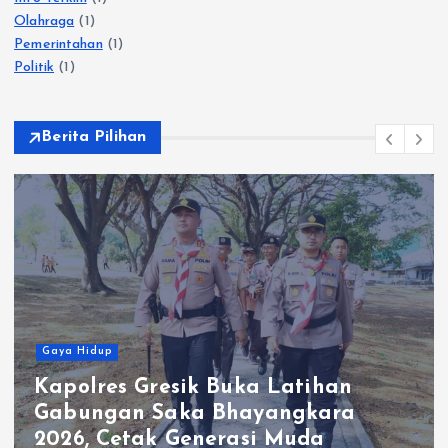
Olahraga
(1)
Pemerintahan
(1)
Politik
(1)
Berita Pilihan
Gaya Hidup
Momen Hangat Ratusan Warga
Makan Bersama di Polsek
Wringinanom, Pererat Silatura