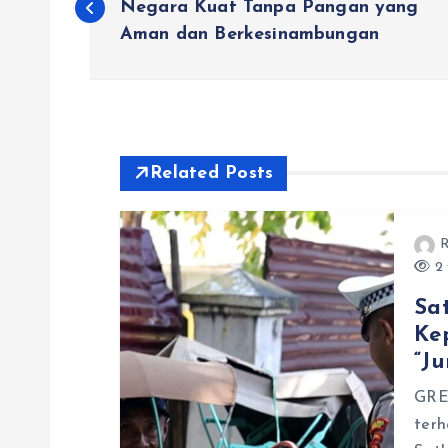
a
Negara Kuat Tanpa Pangan yang
Aman dan Berkesinambungan
v
i
Related Posts
g
a
R
2 
s
Sat
Ke
i
“J
p
GRE
terh