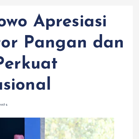
owo Apresiasi
ktor Pangan dan
Perkuat
sional
nts