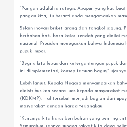
“Pangan adalah strategis. Apapun yang kau bua
pangan kita, itu berarti anda mengamankan masa 
Selain inovasi briket arang dari tongkol jagung
berbahan batu bara kalori rendah yang dinilai 
nasional. Presiden menegaskan bahwa Indonesia
pupuk impor.
“Begitu kita lepas dari ketergantungan pupuk dar
ini diimplementasi, konsep temuan bagus,” ujarnya
Lebih lanjut, Kepala Negara menyampaikan bahwa
didistribusikan secara luas kepada masyarakat m
(KDKMP). Hal tersebut menjadi bagian dari upa
masyarakat dengan harga terjangkau.
“Kuncinya kita harus beri bahan yang penting u
Semurah-murahnya supaya rakyat kita daya beliny