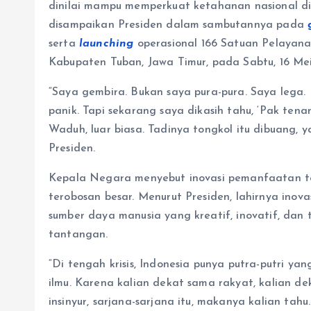
dinilai mampu memperkuat ketahanan nasional di te
disampaikan Presiden dalam sambutannya pada
serta
launching
operasional 166 Satuan Pelayana
Kabupaten Tuban, Jawa Timur, pada Sabtu, 16 Me
“Saya gembira. Bukan saya pura-pura. Saya lega.
panik. Tapi sekarang saya dikasih tahu, ‘Pak tenan
Waduh, luar biasa. Tadinya tongkol itu dibuang, y
Presiden.
Kepala Negara menyebut inovasi pemanfaatan to
terobosan besar. Menurut Presiden, lahirnya inov
sumber daya manusia yang kreatif, inovatif, d
tantangan.
“Di tengah krisis, Indonesia punya putra-putri ya
ilmu. Karena kalian dekat sama rakyat, kalian d
insinyur, sarjana-sarjana itu, makanya kalian tahu. 