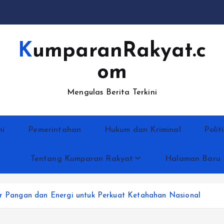
KumparanRakyat.c
om
Mengulas Berita Terkini
ni
Pemerintahan
Hukum dan Kriminal
Polit
Tentang Kumparan Rakyat
Halaman Baru
tor Pangan dan Energi untuk Perkuat Ketahahan Nasional