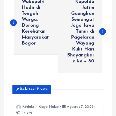
Wakapolri
Kapolda
a
Hadir di
Jatim
Tengah
Gaungkan
Warga,
Semangat
v
Dorong
Jogo Jawa
Kesehatan
Timur di
i
Masyarakat
Pagelaran
Bogor
Wayang
g
Kulit Hari
Bhayangkar
a
a ke – 80
s
i
Related Posts
p
Redaksi
Gaya Hidup
Agustus 7, 2026
o
1 views