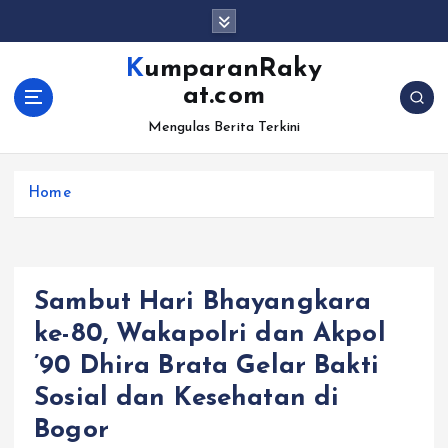
S
k
i
KumparanRaky
p
at.com
t
o
Mengulas Berita Terkini
c
o
Home
n
t
e
n
t
Sambut Hari Bhayangkara
ke-80, Wakapolri dan Akpol
’90 Dhira Brata Gelar Bakti
Sosial dan Kesehatan di
Bogor