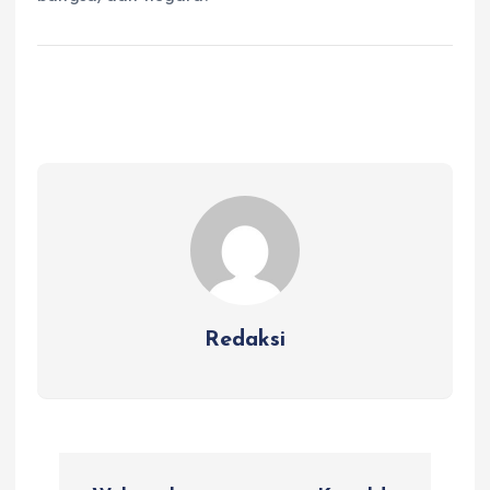
Redaksi
N