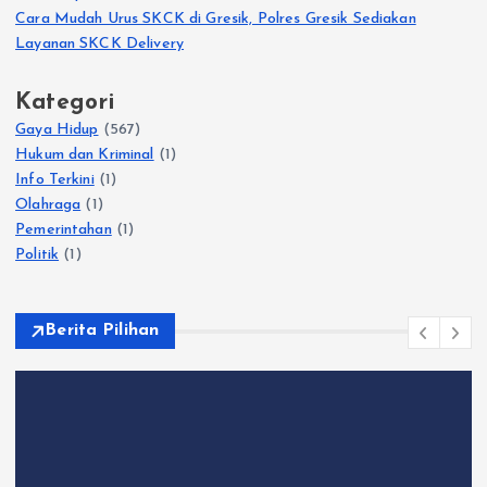
Cara Mudah Urus SKCK di Gresik, Polres Gresik Sediakan
Layanan SKCK Delivery
Kategori
Gaya Hidup
(567)
Hukum dan Kriminal
(1)
Info Terkini
(1)
Olahraga
(1)
Pemerintahan
(1)
Politik
(1)
Berita Pilihan