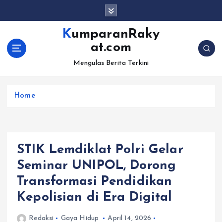
S
k
i
KumparanRaky
p
at.com
t
o
Mengulas Berita Terkini
c
o
Home
n
t
e
n
t
STIK Lemdiklat Polri Gelar
Seminar UNIPOL, Dorong
Transformasi Pendidikan
Kepolisian di Era Digital
Redaksi
Gaya Hidup
April 14, 2026