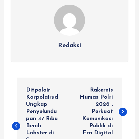
Redaksi
N
Ditpolair
Rakernis
a
Korpolairud
Humas Polri
Ungkap
2026 ,
Penyelundu
Perkuat
v
pan 47 Ribu
Komunikasi
Benih
Publik di
i
Lobster di
Era Digital