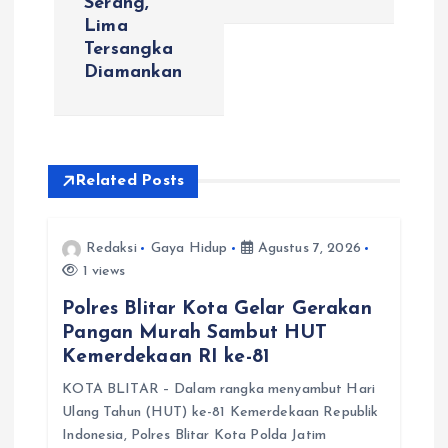
Serang,
g
Lima
Tersangka
a
Diamankan
s
i
Related Posts
p
Redaksi
Gaya Hidup
Agustus 7, 2026
o
1 views
s
Polres Blitar Kota Gelar Gerakan
Pangan Murah Sambut HUT
Kemerdekaan RI ke-81
KOTA BLITAR – Dalam rangka menyambut Hari
Ulang Tahun (HUT) ke-81 Kemerdekaan Republik
Indonesia, Polres Blitar Kota Polda Jatim