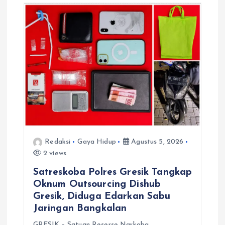
o
s
Redaksi
Gaya Hidup
Agustus 5, 2026
2 views
Satreskoba Polres Gresik Tangkap
Oknum Outsourcing Dishub
Gresik, Diduga Edarkan Sabu
Jaringan Bangkalan
​GRESIK – Satuan Reserse Narkoba