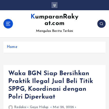
S
k
i
KumparanRaky
p
at.com
t
o
Mengulas Berita Terkini
c
o
Home
n
t
e
n
t
Waka BGN Siap Bersihkan
Praktik Ilegal Jual Beli Titik
SPPG, Koordinasi dengan
Polri Diperkuat
Redaksi
Gaya Hidup
Mei 26, 2026