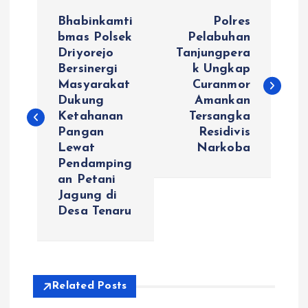
N
Bhabinkamti
Polres
a
bmas Polsek
Pelabuhan
Driyorejo
Tanjungpera
Bersinergi
k Ungkap
v
Masyarakat
Curanmor
Dukung
Amankan
i
Ketahanan
Tersangka
Pangan
Residivis
g
Lewat
Narkoba
Pendamping
a
an Petani
Jagung di
s
Desa Tenaru
i
p
Related Posts