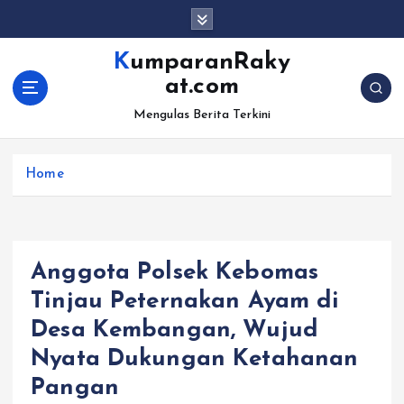
S
k
i
KumparanRaky
p
at.com
t
o
Mengulas Berita Terkini
c
o
Home
n
t
e
n
t
Anggota Polsek Kebomas
Tinjau Peternakan Ayam di
Desa Kembangan, Wujud
Nyata Dukungan Ketahanan
Pangan