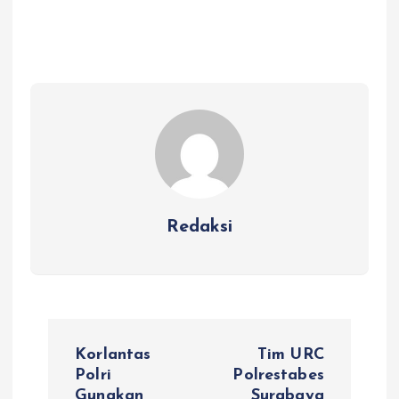
Redaksi
N
Korlantas
Tim URC
a
Polri
Polrestabes
Gunakan
Surabaya