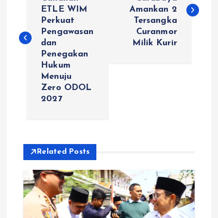
ETLE WIM
Amankan 2
v
Perkuat
Tersangka
Pengawasan
Curanmor
i
dan
Milik Kurir
Penegakan
g
Hukum
Menuju
a
Zero ODOL
2027
s
i
Related Posts
p
o
s