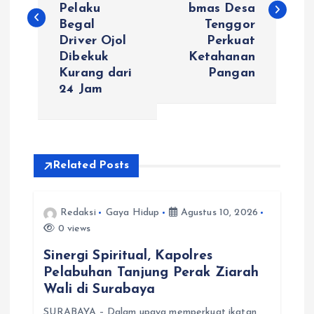
v
Pelaku
bmas Desa
Begal
Tenggor
i
Driver Ojol
Perkuat
Dibekuk
Ketahanan
g
Kurang dari
Pangan
24 Jam
a
s
i
Related Posts
p
Redaksi
Gaya Hidup
Agustus 10, 2026
0 views
o
Sinergi Spiritual, Kapolres
s
Pelabuhan Tanjung Perak Ziarah
Wali di Surabaya
SURABAYA – Dalam upaya memperkuat ikatan