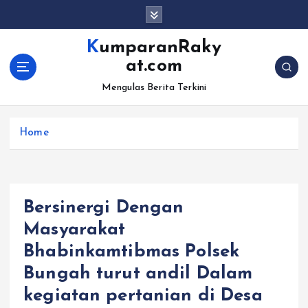
S
k
i
KumparanRaky
p
at.com
t
o
Mengulas Berita Terkini
c
o
Home
n
t
e
n
t
Bersinergi Dengan
Masyarakat
Bhabinkamtibmas Polsek
Bungah turut andil Dalam
kegiatan pertanian di Desa