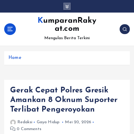
S
k
i
KumparanRaky
p
at.com
t
o
Mengulas Berita Terkini
c
o
Home
n
t
e
n
t
Gerak Cepat Polres Gresik
Amankan 8 Oknum Suporter
Terlibat Pengeroyokan
Redaksi
Gaya Hidup
Mei 20, 2026
0 Comments