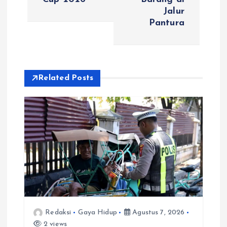
Jalur
a
Pantura
s
i
Related Posts
p
o
s
Redaksi
Gaya Hidup
Agustus 7, 2026
2 views