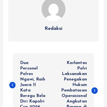
Redaksi
N
Dua
Korlantas
a
Personel
Polri
Polres
Laksanakan
Ngawi, Raih
Penegakan
v
Juara II
Hukum
Kata
Pembatasan
i
Beregu Bela
Operasional
Diri Kapolri
Angkutan
g
Cup 2026
Barang di