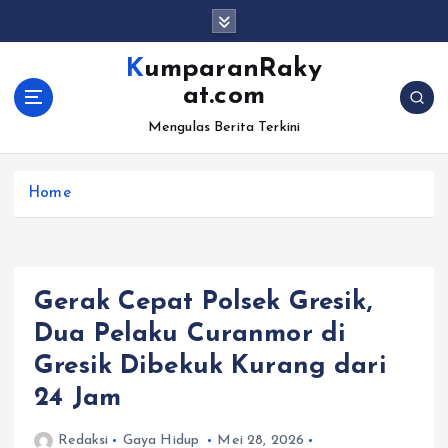
S
k
i
KumparanRaky
p
at.com
t
o
Mengulas Berita Terkini
c
o
Home
n
t
e
n
t
Gerak Cepat Polsek Gresik,
Dua Pelaku Curanmor di
Gresik Dibekuk Kurang dari
24 Jam
Redaksi
Gaya Hidup
Mei 28, 2026