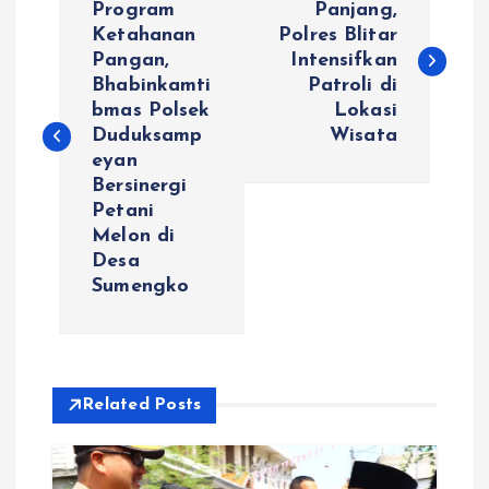
a
Program
Panjang,
Ketahanan
Polres Blitar
Pangan,
Intensifkan
v
Bhabinkamti
Patroli di
bmas Polsek
Lokasi
i
Duduksamp
Wisata
eyan
g
Bersinergi
Petani
a
Melon di
Desa
s
Sumengko
i
p
Related Posts
o