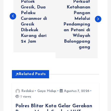
Polsek
Perkuat
Gresik, Dua
Ketahanan
v
Pelaku
Pangan
Curanmor di
Melalui
i
Gresik
Pendamping
Dibekuk
an Petani di
g
Kurang dari
Wilayah
24 Jam
Balongpang
a
gang
s
i
Related Posts
p
Redaksi
Gaya Hidup
Agustus 7, 2026
o
1 views
s
Polres Blitar Kota Gelar Gerakan