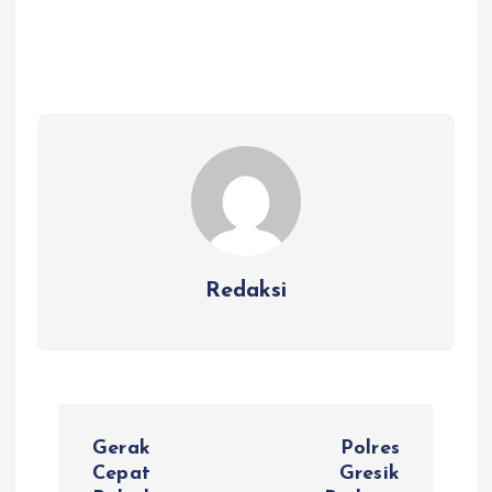
Redaksi
N
Gerak
Polres
a
Cepat
Gresik