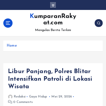
S
k
i
KumparanRaky
p
at.com
t
o
Mengulas Berita Terkini
c
o
Home
n
t
e
n
t
Libur Panjang, Polres Blitar
Intensifkan Patroli di Lokasi
Wisata
Redaksi
Gaya Hidup
Mei 29, 2026
0 Comments