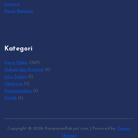
Licence
Pusat Bantuan
Kategori
Gaya Hidup
(567)
Hukum dan Kriminal
(1)
Info Terkini
(1)
Olahraga
(1)
Pemerintahan
(1)
Politik
(1)
Copyright © 2026 KumparanRakyat.com | Powered by
Desert
Themes