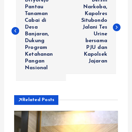
a
Driyorejo
Bersih
Pantau
Narkoba,
Tanaman
Kapolres
v
Cabai di
Situbondo
Desa
Jalani Tes
i
Banjaran,
Urine
Dukung
bersama
g
Program
PJU dan
Ketahanan
Kapolsek
a
Pangan
Jajaran
Nasional
s
i
Related Posts
p
o