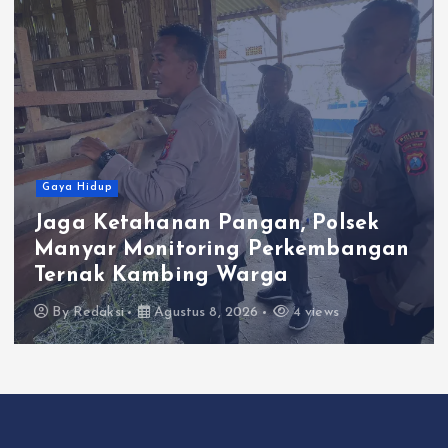
Gaya Hidup
anan Pangan, Polsek
Satlantas Po
itoring Perkembangan
Kepedulian 
bing Warga
Berkah Berb
ustus 8, 2026
4 views
By
Redaksi
Ag