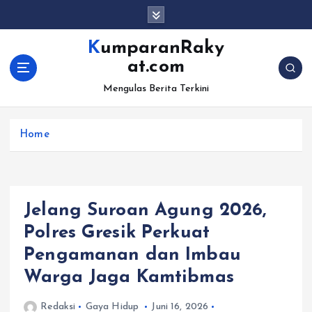
S
k
i
KumparanRaky
p
at.com
t
o
Mengulas Berita Terkini
c
o
Home
n
t
e
n
t
Jelang Suroan Agung 2026,
Polres Gresik Perkuat
Pengamanan dan Imbau
Warga Jaga Kamtibmas
Redaksi
Gaya Hidup
Juni 16, 2026