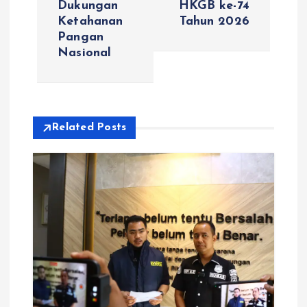
Dukungan
HKGB ke-74
g
Ketahanan
Tahun 2026
Pangan
a
Nasional
s
i
Related Posts
p
o
s