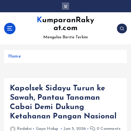
S
k
i
KumparanRaky
p
at.com
t
o
Mengulas Berita Terkini
c
o
Home
n
t
e
n
t
Kapolsek Sidayu Turun ke
Sawah, Pantau Tanaman
Cabai Demi Dukung
Ketahanan Pangan Nasional
Redaksi
Gaya Hidup
Juni 5, 2026
0 Comments