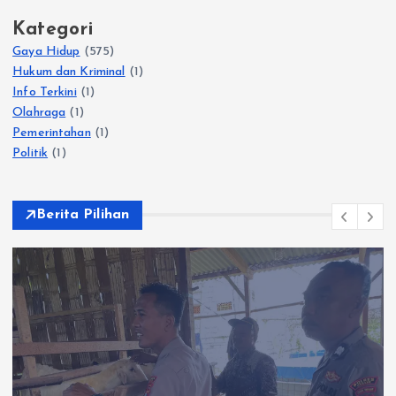
Kategori
Gaya Hidup
(575)
Hukum dan Kriminal
(1)
Info Terkini
(1)
Olahraga
(1)
Pemerintahan
(1)
Politik
(1)
Berita Pilihan