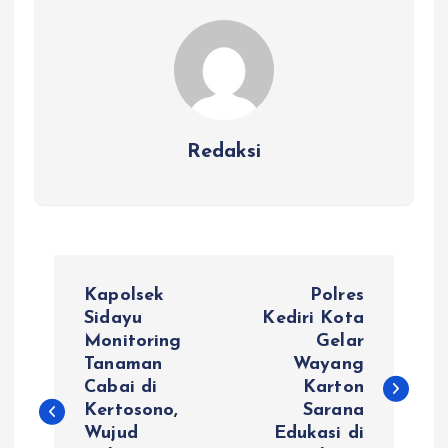
Redaksi
N
Kapolsek
Polres
a
Sidayu
Kediri Kota
Monitoring
Gelar
Tanaman
Wayang
v
Cabai di
Karton
Kertosono,
Sarana
i
Wujud
Edukasi di