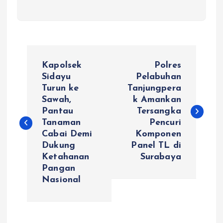
N
Kapolsek
Polres
a
Sidayu
Pelabuhan
Turun ke
Tanjungpera
Sawah,
k Amankan
v
Pantau
Tersangka
Tanaman
Pencuri
i
Cabai Demi
Komponen
Dukung
Panel TL di
g
Ketahanan
Surabaya
Pangan
a
Nasional
s