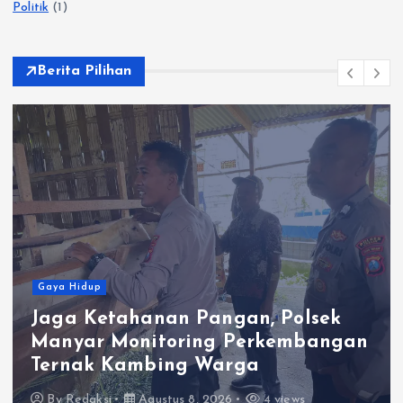
Politik
(1)
Berita Pilihan
Gaya Hidup
ahanan Pangan, Polsek
Satlantas
Monitoring Perkembangan
Kepeduli
Kambing Warga
Berkah B
Agustus 8, 2026
4 views
By
Redaksi