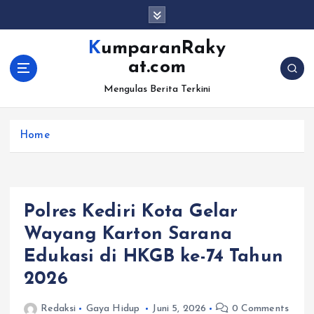
S
k
i
KumparanRaky
p
at.com
t
o
Mengulas Berita Terkini
c
o
Home
n
t
e
n
t
Polres Kediri Kota Gelar
Wayang Karton Sarana
Edukasi di HKGB ke-74 Tahun
2026
Redaksi
Gaya Hidup
Juni 5, 2026
0 Comments