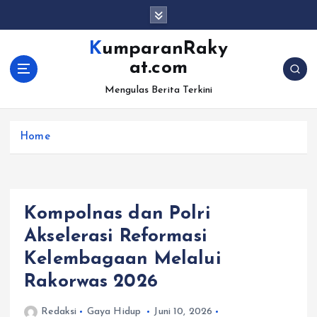
S
k
i
KumparanRaky
p
at.com
t
o
Mengulas Berita Terkini
c
o
Home
n
t
e
n
t
Kompolnas dan Polri
Akselerasi Reformasi
Kelembagaan Melalui
Rakorwas 2026
Redaksi
Gaya Hidup
Juni 10, 2026