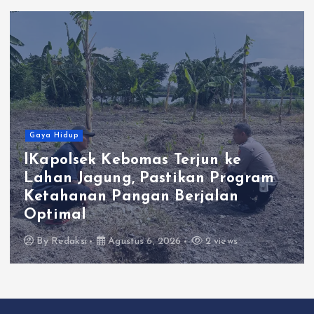
Gaya Hidup
ebomas Terjun ke
ng, Pastikan Program
Polres Gres
Pangan Berjalan
Tersangka E
Bangkalan
ustus 6, 2026
2 views
By
Redaksi
Ag