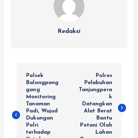
Redaksi
N
Polsek
Polres
a
Balongpang
Pelabuhan
gang
Tanjungpera
Monitoring
k
v
Tanaman
Datangkan
Padi, Wujud
Alat Berat
i
Dukungan
Bantu
Polri
Petani Olah
g
terhadap
Lahan