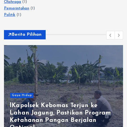
Olahraga
(1)
Pemerintahan
(1)
Politik
(1)
Berita Pilihan
Gaya Hidup
jun ke
an Program
Polres Gresik Amankan
jalan
Tersangka Edarkan Sab