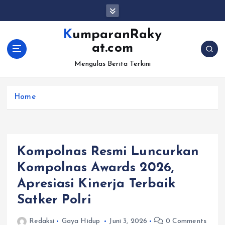
S
k
i
KumparanRaky
p
at.com
t
o
Mengulas Berita Terkini
c
o
Home
n
t
e
n
t
Kompolnas Resmi Luncurkan
Kompolnas Awards 2026,
Apresiasi Kinerja Terbaik
Satker Polri
Redaksi
Gaya Hidup
Juni 3, 2026
0 Comments