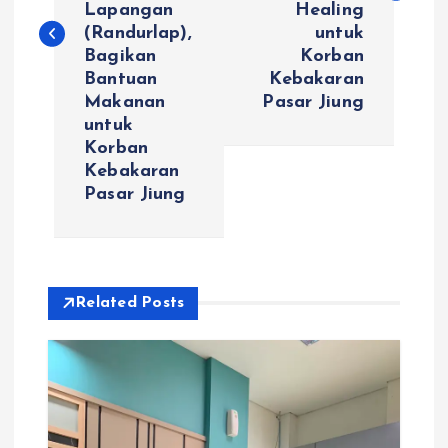
i
Lapangan
Healing
(Randurlap),
untuk
g
Bagikan
Korban
Bantuan
Kebakaran
a
Makanan
Pasar Jiung
untuk
s
Korban
Kebakaran
i
Pasar Jiung
p
o
Related Posts
s