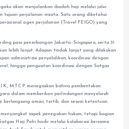
aku akan menjalankan ibadah haji melalui jalur
 tujuan perjalanan wisata. Satu orang diketahui
operasional agen perjalanan (Travel FEIGO) yang
rding pass penerbangan Jakarta–Singapura, serta 31
kan lebih lanjut. Adapun tindak lanjut yang dilakukan
pan administrasi penyelidikan, koordinasi dengan
travel, hingga penguatan koordinasi dengan Satgas
 S.I.K., M.T.C.P. menegaskan bahwa pembentukan
egara dalam memberikan perlindungan menyeluruh
berlangsung aman, tertib, dan sesuai ketentuan.
menyangkut aspek penegakan hukum, tetapi bagian
atgas Haji Polri hadir melalui kolaborasi bersama