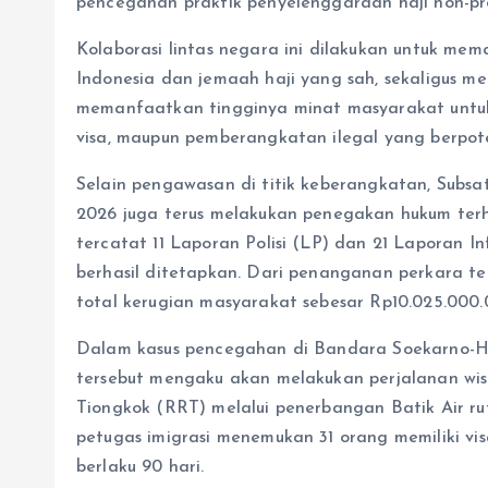
pencegahan praktik penyelenggaraan haji non-pr
Kolaborasi lintas negara ini dilakukan untuk me
Indonesia dan jemaah haji yang sah, sekaligus 
memanfaatkan tingginya minat masyarakat untuk
visa, maupun pemberangkatan ilegal yang berpote
Selain pengawasan di titik keberangkatan, Subs
2026 juga terus melakukan penegakan hukum terh
tercatat 11 Laporan Polisi (LP) dan 21 Laporan In
berhasil ditetapkan. Dari penanganan perkara t
total kerugian masyarakat sebesar Rp10.025.000.
Dalam kasus pencegahan di Bandara Soekarno-Ha
tersebut mengaku akan melakukan perjalanan wis
Tiongkok (RRT) melalui penerbangan Batik Air ru
petugas imigrasi menemukan 31 orang memiliki vis
berlaku 90 hari.