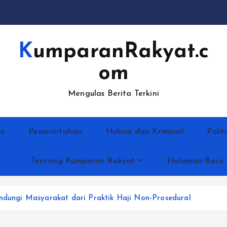
KumparanRakyat.c
om
Mengulas Berita Terkini
ni
Pemerintahan
Hukum dan Kriminal
Polit
Tentang Kumparan Rakyat
Halaman Baru
indungi Masyarakat dari Praktik Haji Non-Prosedural