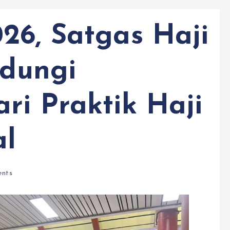
26, Satgas Haji
ndungi
ri Praktik Haji
al
nts