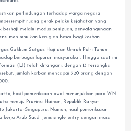
osedural.
mastikan perlindungan terhadap warga negara
mempersempit ruang gerak pelaku kejahatan yang
 berhaji melalui modus penipuan, penyalahgunaan
nsi menimbulkan kerugian besar bagi korban.
atgas Gakkum Satgas Haji dan Umroh Polri Tahun
adap berbagai laporan masyarakat. Hingga saat ini
formasi (LI) telah ditangani, dengan 13 tersangka
ersebut, jumlah korban mencapai 320 orang dengan
000.
tta, hasil pemeriksaan awal menunjukkan para WNI
ata menuju Provinsi Hainan, Republik Rakyat
te Jakarta–Singapura. Namun, hasil pemeriksaan
a kerja Arab Saudi jenis single entry dengan masa