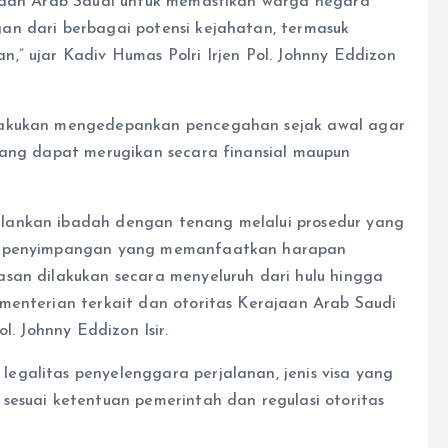
ajaan Arab Saudi untuk memastikan warga negara
an dari berbagai potensi kejahatan, termasuk
,” ujar Kadiv Humas Polri Irjen Pol. Johnny Eddizon
ilakukan mengedepankan pencegahan sejak awal agar
yang dapat merugikan secara finansial maupun
lankan ibadah dengan tenang melalui prosedur yang
uk penyimpangan yang memanfaatkan harapan
san dilakukan secara menyeluruh dari hulu hingga
menterian terkait dan otoritas Kerajaan Arab Saudi
l. Johnny Eddizon Isir.
galitas penyelenggara perjalanan, jenis visa yang
sesuai ketentuan pemerintah dan regulasi otoritas