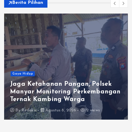
Berita Pilihan
Gaya Hidup
anan Pangan, Polsek
Satlantas Po
itoring Perkembangan
Kepedulian 
bing Warga
Berkah Berb
ustus 8, 2026
2 views
By
Redaksi
Ag