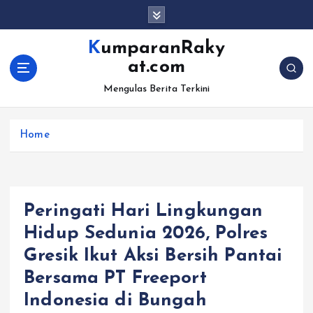
S
k
i
KumparanRaky
p
at.com
t
o
Mengulas Berita Terkini
c
o
Home
n
t
e
n
t
Peringati Hari Lingkungan
Hidup Sedunia 2026, Polres
Gresik Ikut Aksi Bersih Pantai
Bersama PT Freeport
Indonesia di Bungah