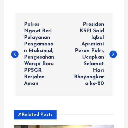
N
Polres
Presiden
a
Ngawi Beri
KSPI Said
Pelayanan
Iqbal
Pengamana
Apresiasi
v
n Maksimal,
Peran Polri,
Pengesahan
Ucapkan
i
Warga Baru
Selamat
PPSGR
Hari
g
Berjalan
Bhayangkar
Aman
a ke-80
a
s
i
Related Posts