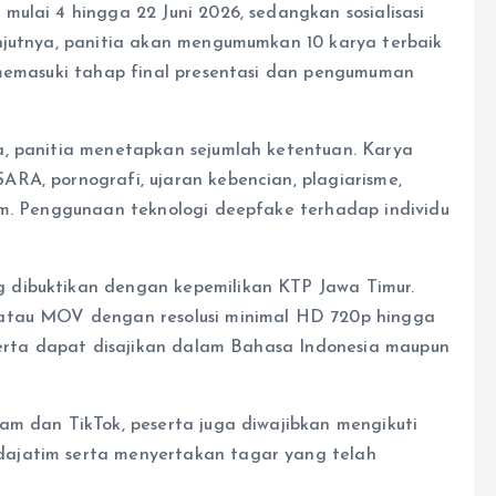
ulai 4 hingga 22 Juni 2026, sedangkan sosialisasi
njutnya, panitia akan mengumumkan 10 karya terbaik
 memasuki tahap final presentasi dan pengumuman
a, panitia menetapkan sejumlah ketentuan. Karya
RA, pornografi, ujaran kebencian, plagiarisme,
em. Penggunaan teknologi deepfake terhadap individu
 dibuktikan dengan kepemilikan KTP Jawa Timur.
 atau MOV dengan resolusi minimal HD 720p hingga
 serta dapat disajikan dalam Bahasa Indonesia maupun
am dan TikTok, peserta juga diwajibkan mengikuti
ajatim serta menyertakan tagar yang telah