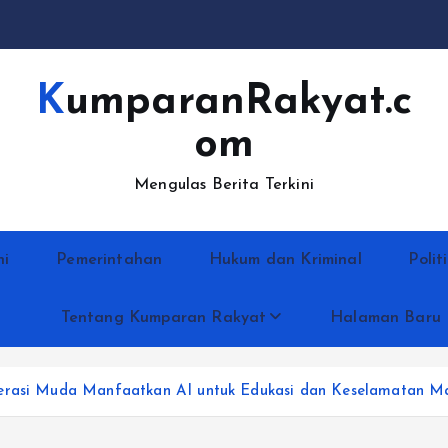
KumparanRakyat.c
om
Mengulas Berita Terkini
ni
Pemerintahan
Hukum dan Kriminal
Polit
Tentang Kumparan Rakyat
Halaman Baru
nerasi Muda Manfaatkan AI untuk Edukasi dan Keselamatan M