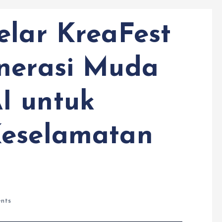
elar KreaFest
nerasi Muda
I untuk
Keselamatan
nts