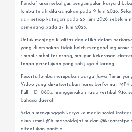
Pendaftaran sekaligus pengumpulan karya dibuka m
lomba telah dilaksanakan pada 9 Juni 2026. Sela
dari setiap kategori pada 25 Juni 2026, sebelum
pemenang pada 27 Juni 2026.
Untuk menjaga kualitas dan etika dalam berkary
yang dilombakan tidak boleh mengandung unsur SA
simbol-simbol terlarang, maupun kekerasan ekstr
tanpa persetujuan yang sah juga dilarang.
Peserta lomba merupakan warga Jawa Timur yang
Video yang diikutsertakan harus berformat MP4
Full HD 1080p, menggunakan rasio vertikal 9:16,
bahasa daerah.
Selain mengunggah karya ke media sosial Instagr
akun resmi @humaspoldajatim dan @kreafestpold
ditentukan panitia.