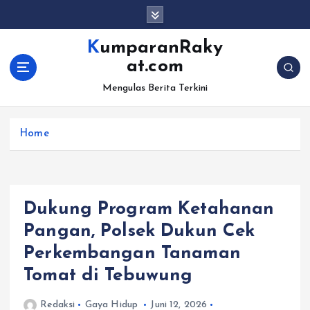
S
k
i
KumparanRaky
p
at.com
t
o
Mengulas Berita Terkini
c
o
Home
n
t
e
n
t
Dukung Program Ketahanan
Pangan, Polsek Dukun Cek
Perkembangan Tanaman
Tomat di Tebuwung
Redaksi
Gaya Hidup
Juni 12, 2026