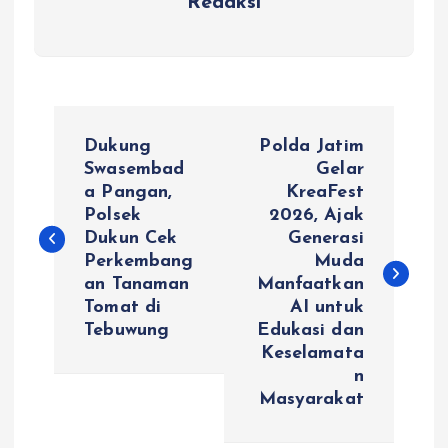
Redaksi
N
Dukung
Polda Jatim
a
Swasembad
Gelar
a Pangan,
KreaFest
Polsek
2026, Ajak
v
Dukun Cek
Generasi
Perkembang
Muda
i
an Tanaman
Manfaatkan
Tomat di
AI untuk
g
Tebuwung
Edukasi dan
Keselamata
a
n
Masyarakat
s