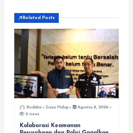
i
Related Posts
p
o
s
Redaksi
Gaya Hidup
Agustus 8, 2026
2 views
Kolaborasi Keamanan
Perusahaan dan Polisi Gagalkan