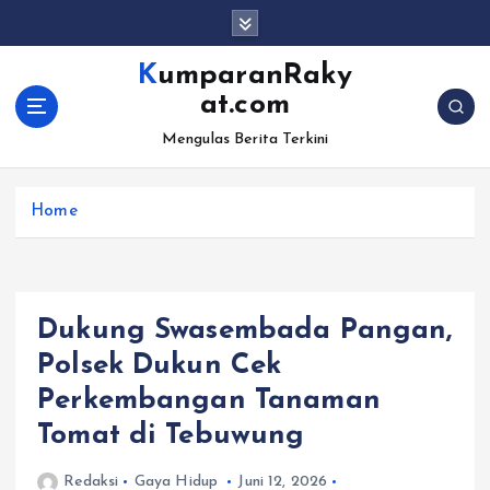
S
k
i
KumparanRaky
p
at.com
t
o
Mengulas Berita Terkini
c
o
Home
n
t
e
n
t
Dukung Swasembada Pangan,
Polsek Dukun Cek
Perkembangan Tanaman
Tomat di Tebuwung
Redaksi
Gaya Hidup
Juni 12, 2026