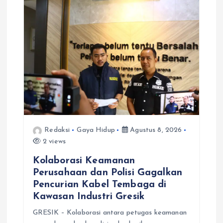
p
o
s
Redaksi
Gaya Hidup
Agustus 8, 2026
2 views
Kolaborasi Keamanan
Perusahaan dan Polisi Gagalkan
Pencurian Kabel Tembaga di
Kawasan Industri Gresik
GRESIK – Kolaborasi antara petugas keamanan