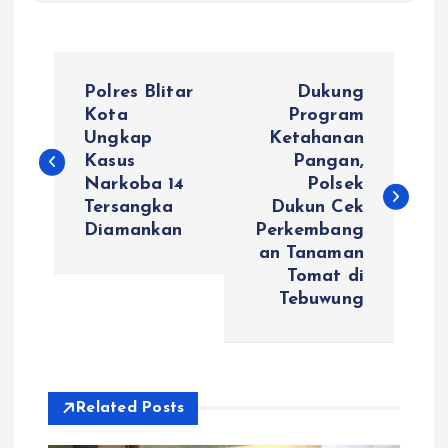
N
Polres Blitar
Dukung
a
Kota
Program
Ungkap
Ketahanan
Kasus
Pangan,
v
Narkoba 14
Polsek
Tersangka
Dukun Cek
i
Diamankan
Perkembang
an Tanaman
g
Tomat di
Tebuwung
a
s
i
Related Posts