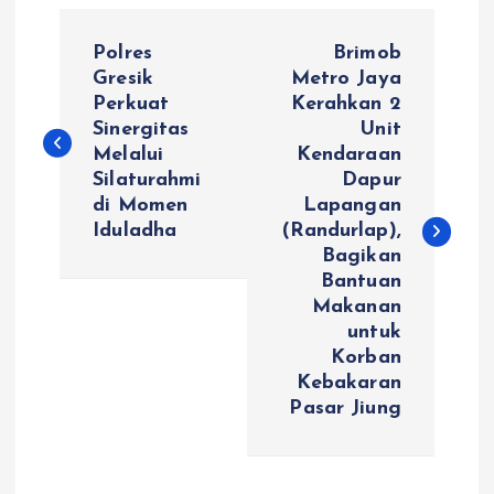
N
Polres
Brimob
a
Gresik
Metro Jaya
Perkuat
Kerahkan 2
Sinergitas
Unit
v
Melalui
Kendaraan
Silaturahmi
Dapur
i
di Momen
Lapangan
Iduladha
(Randurlap),
g
Bagikan
Bantuan
a
Makanan
untuk
s
Korban
Kebakaran
i
Pasar Jiung
p