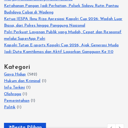
Ketahanan Pangan Jadi Perhatian, Polsek Sidayu Rutin Pantau
Budidaya Cabai di Wadeng
Ketua IESPA Ibnu Riza Apresiasi Kapolri Cup 2026: Wadah Luar
Biasa, dari Polres hingga Panggung Nasional
Polri Perkuat Layanan Publik yang Mudah, Cepat dan Responsif
melalui SuperApp Polri
Kapolri Tutup E-sports Kapolri Cup 2026, Ajak Generasi Muda
Jadi Duta Kamtibmas dan Aktif Laporkan Gangguan Ke 110
Kategori
Gaya Hidup
(582)
Hukum dan Kriminal
(1)
Info Terkini
(1)
Olahraga
(1)
Pemerintahan
(1)
Politik
(1)
Berita Pilihan