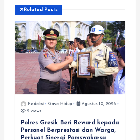
o
Related Posts
s
Redaksi
Gaya Hidup
Agustus 10, 2026
2 views
Polres Gresik Beri Reward kepada
Personel Berprestasi dan Warga,
Perkuat Sinergi Pamswakarsa