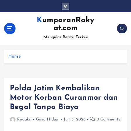
S
k
i
KumparanRaky
p
at.com
t
o
Mengulas Berita Terkini
c
o
Home
n
t
e
n
t
Polda Jatim Kembalikan
Motor Korban Curanmor dan
Begal Tanpa Biaya
Redaksi
Gaya Hidup
Juni 3, 2026
0 Comments