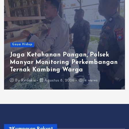
Gaya Hidup
Satlantas Polres Gresik Tebar
an
Kepedulian Lewat Program “Juma
Berkah Berbagi”
By
Redaksi
Agustus 7, 2026
4 views
Kumparan Rakyat