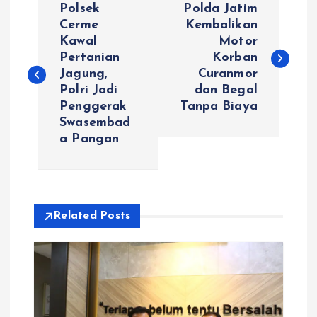
Polsek
Polda Jatim
a
Cerme
Kembalikan
Kawal
Motor
Pertanian
Korban
v
Jagung,
Curanmor
Polri Jadi
dan Begal
i
Penggerak
Tanpa Biaya
Swasembad
g
a Pangan
a
s
Related Posts
i
p
o