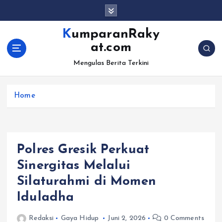
S
k
i
KumparanRaky
p
at.com
t
o
Mengulas Berita Terkini
c
o
Home
n
t
e
n
t
Polres Gresik Perkuat
Sinergitas Melalui
Silaturahmi di Momen
Iduladha
Redaksi
Gaya Hidup
Juni 2, 2026
0 Comments