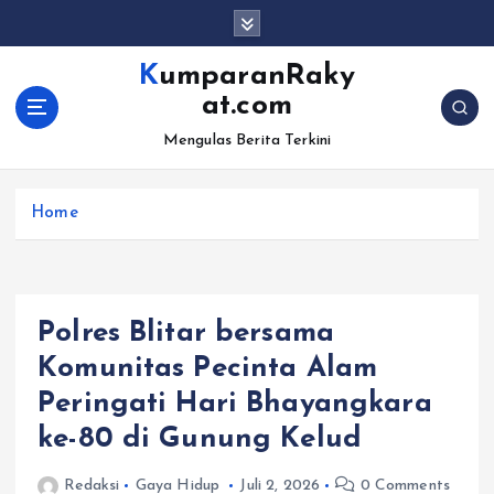
S
k
i
KumparanRaky
p
at.com
t
o
Mengulas Berita Terkini
c
o
Home
n
t
e
n
t
Polres Blitar bersama
Komunitas Pecinta Alam
Peringati Hari Bhayangkara
ke-80 di Gunung Kelud
Redaksi
Gaya Hidup
Juli 2, 2026
0 Comments