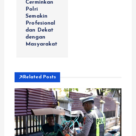
Cerminkan
s
Polri
Semakin
i
Profesional
dan Dekat
p
dengan
Masyarakat
o
s
Related Posts