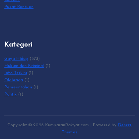
Pusat Bantuan
Kategori
Gaya Hidup
(573)
Hukum dan Kriminal
(1)
Info Terkini
(1)
Olahraga
(1)
Pemerintahan
(1)
Politik
(1)
Copyright © 2026 KumparanRakyat.com | Powered by
Desert
Themes