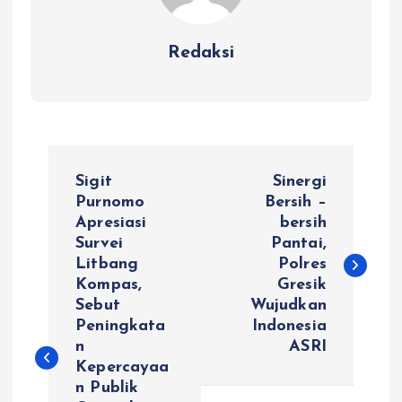
Redaksi
N
Sigit
Sinergi
a
Purnomo
Bersih –
Apresiasi
bersih
Survei
Pantai,
v
Litbang
Polres
Kompas,
Gresik
i
Sebut
Wujudkan
Peningkata
Indonesia
g
n
ASRI
Kepercayaa
a
n Publik