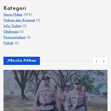
Kategori
Gaya Hidup
(573)
Hukum dan Kriminal
(1)
Info Terkini
(1)
Olahraga
(1)
Pemerintahan
(1)
Politik
(1)
Berita Pilihan