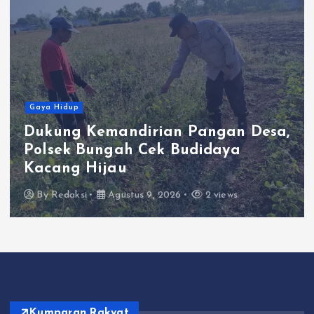
Gaya Hid
dup
Kolab
g Kemandirian Pangan Desa,
dan P
k Bungah Cek Budidaya
Kabel
g Hijau
Indust
aksi
Agustus 9, 2026
2 views
By
Reda
Kumparan Rakyat