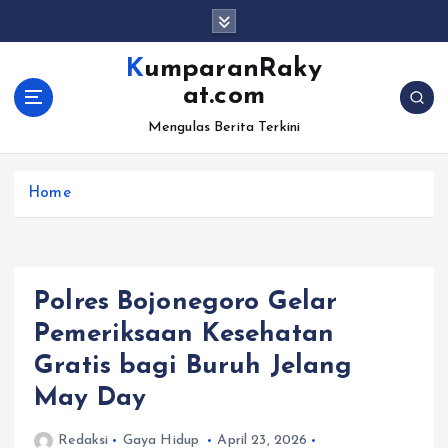
S
k
i
KumparanRaky
p
at.com
t
o
Mengulas Berita Terkini
c
o
Home
n
t
e
n
t
Polres Bojonegoro Gelar
Pemeriksaan Kesehatan
Gratis bagi Buruh Jelang
May Day
Redaksi
Gaya Hidup
April 23, 2026