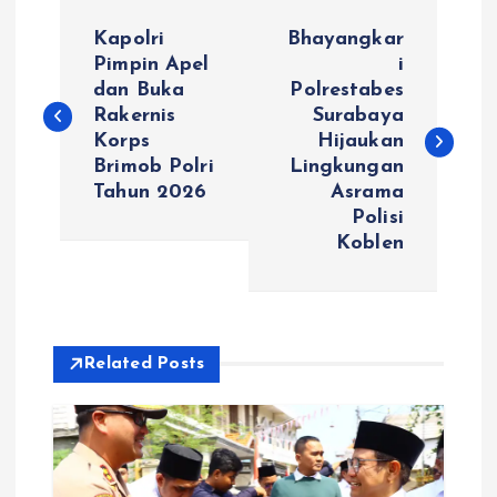
N
Kapolri
Bhayangkar
a
Pimpin Apel
i
dan Buka
Polrestabes
Rakernis
Surabaya
v
Korps
Hijaukan
Brimob Polri
Lingkungan
i
Tahun 2026
Asrama
Polisi
g
Koblen
a
s
Related Posts
i
p