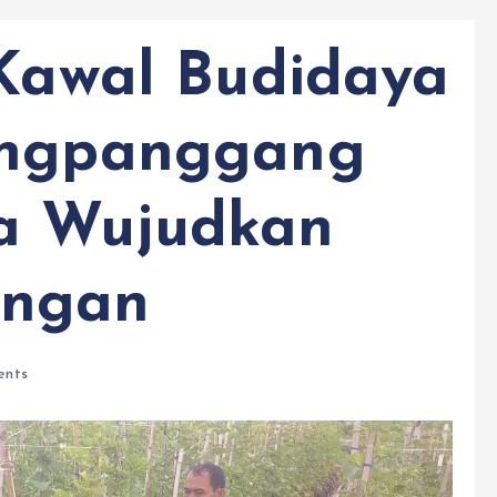
 Kawal Budidaya
ongpanggang
a Wujudkan
angan
nts