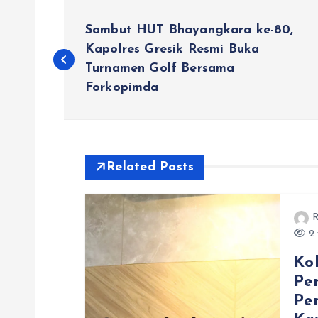
N
Sambut HUT Bhayangkara ke-80,
a
Kapolres Gresik Resmi Buka
Turnamen Golf Bersama
Forkopimda
v
i
Related Posts
g
a
R
2 
s
Ko
Pe
i
Pe