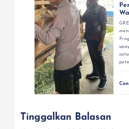
Pe
Wa
GRES
men
Pro
upa
satu
pete
Con
Tinggalkan Balasan