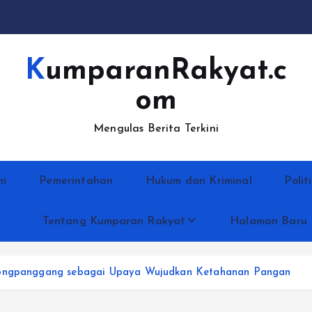
KumparanRakyat.c
om
Mengulas Berita Terkini
ni
Pemerintahan
Hukum dan Kriminal
Polit
Tentang Kumparan Rakyat
Halaman Baru
alongpanggang sebagai Upaya Wujudkan Ketahanan Pangan