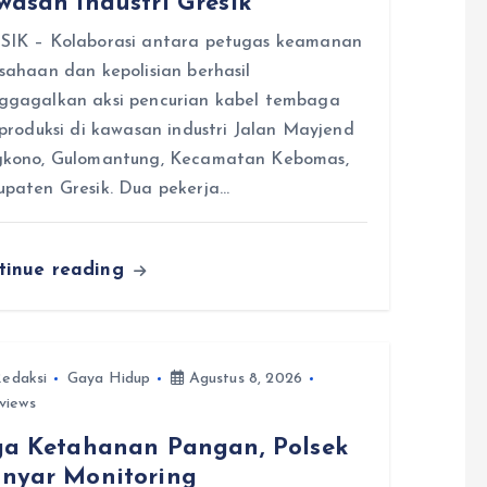
wasan Industri Gresik
SIK – Kolaborasi antara petugas keamanan
sahaan dan kepolisian berhasil
ggagalkan aksi pencurian kabel tembaga
 produksi di kawasan industri Jalan Mayjend
gkono, Gulomantung, Kecamatan Kebomas,
paten Gresik. Dua pekerja…
tinue reading
edaksi
Gaya Hidup
Agustus 8, 2026
views
ga Ketahanan Pangan, Polsek
nyar Monitoring