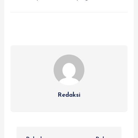
Redaksi
N