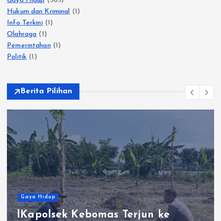
Gaya Hidup
(563)
Hukum dan Kriminal
(1)
Info Terkini
(1)
Olahraga
(1)
Pemerintahan
(1)
Politik
(1)
Berita Pilihan
Gaya Hidup
jun ke