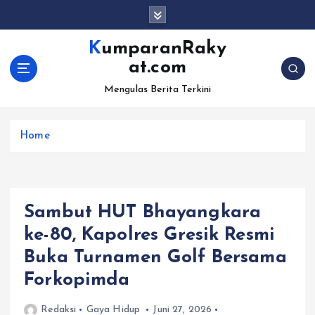
S
k
i
KumparanRaky
p
at.com
t
o
Mengulas Berita Terkini
c
o
Home
n
t
e
n
t
Sambut HUT Bhayangkara
ke-80, Kapolres Gresik Resmi
Buka Turnamen Golf Bersama
Forkopimda
Redaksi
Gaya Hidup
Juni 27, 2026