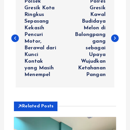
Polsek
Polres
a
Gresik Kota
Gresik
Ringkus
Kawal
Sepasang
Budidaya
v
Kekasih
Melon di
Pencuri
Balongpang
i
Motor,
gang
Berawal dari
sebagai
g
Kunci
Upaya
Kontak
Wujudkan
a
yang Masih
Ketahanan
Menempel
Pangan
s
i
Related Posts
p
o