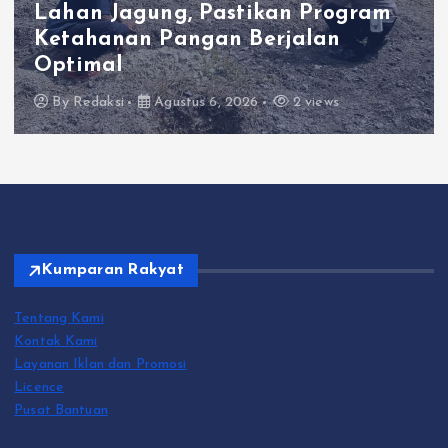
an Program
Polres Gresik Amankan
jalan
Tersangka Edarkan Sab
Bangkalan
2 views
By
Redaksi
Agustus 6, 2026
Kumparan Rakyat
Tentang Kami
Kontak Kami
Layanan Iklan dan Promosi
Licence
Pusat Bantuan