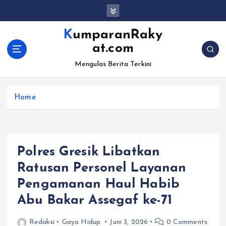
S
k
i
KumparanRaky
p
at.com
t
o
Mengulas Berita Terkini
c
o
Home
n
t
e
n
t
Polres Gresik Libatkan
Ratusan Personel Layanan
Pengamanan Haul Habib
Abu Bakar Assegaf ke-71
Redaksi
Gaya Hidup
Juni 3, 2026
0 Comments