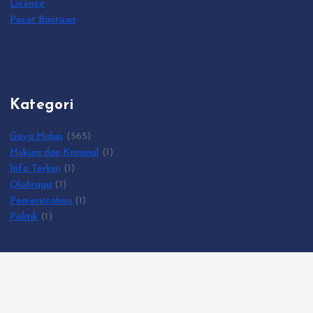
Licence
Pusat Bantuan
Kategori
Gaya Hidup
(565)
Hukum dan Kriminal
(1)
Info Terkini
(1)
Olahraga
(1)
Pemerintahan
(1)
Politik
(1)
Copyright © 2026 KumparanRakyat.com | Powered by
Desert
Themes