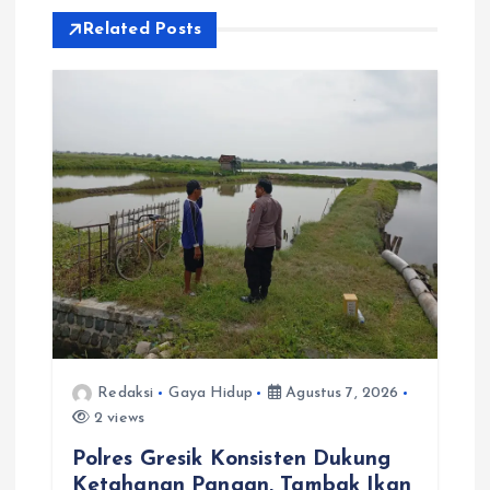
s
Related Posts
i
p
o
s
Redaksi
Gaya Hidup
Agustus 7, 2026
2 views
Polres Gresik Konsisten Dukung
Ketahanan Pangan, Tambak Ikan