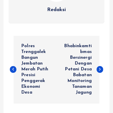
Redaksi
N
Polres
Bhabinkamti
a
Trenggalek
bmas
Bangun
Bersinergi
Jembatan
Dengan
v
Merah Putih
Petani Desa
Presisi
Babatan
i
Penggerak
Monitoring
Ekonomi
Tanaman
g
Desa
Jagung
a