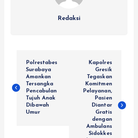
Redaksi
N
Polrestabes
Kapolres
a
Surabaya
Gresik
Amankan
Tegaskan
Tersangka
Komitmen
v
Pencabulan
Pelayanan,
Tujuh Anak
Pasien
i
Dibawah
Diantar
Umur
Gratis
g
dengan
Ambulans
a
Sidokkes