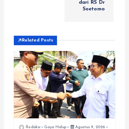
dari RS Dr
s
Soetomo
i
p
Related Posts
o
s
Redaksi
Gaya Hidup
Agustus 9, 2026