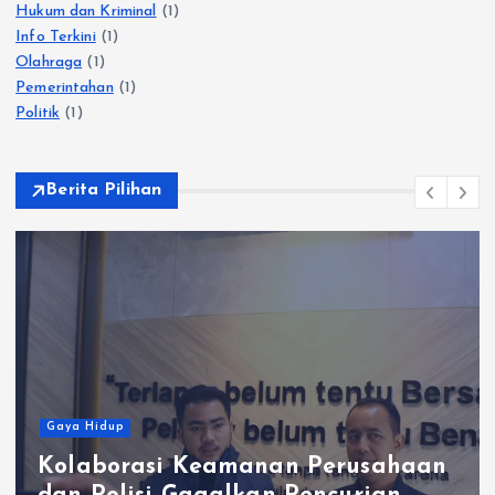
Hukum dan Kriminal
(1)
Info Terkini
(1)
Olahraga
(1)
Pemerintahan
(1)
Politik
(1)
Berita Pilihan
Gaya Hidup
Kolaborasi Keamanan Perusahaan