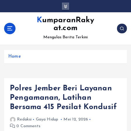
S
k
i
KumparanRaky
p
at.com
t
o
Mengulas Berita Terkini
c
o
Home
n
t
e
n
t
Polres Jember Beri Layanan
Pengamanan, Latihan
Bersama 415 Pesilat Kondusif
Redaksi
Gaya Hidup
Mei 12, 2026
0 Comments