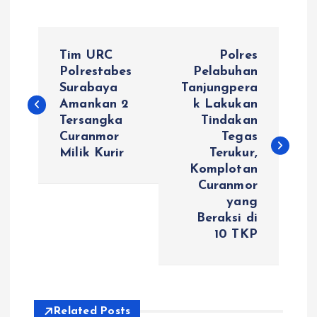
N
Tim URC
Polres
a
Polrestabes
Pelabuhan
Surabaya
Tanjungpera
Amankan 2
k Lakukan
v
Tersangka
Tindakan
Curanmor
Tegas
i
Milik Kurir
Terukur,
Komplotan
g
Curanmor
yang
a
Beraksi di
10 TKP
s
i
Related Posts