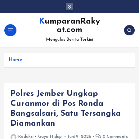
S
k
i
KumparanRaky
p
at.com
t
o
Mengulas Berita Terkini
c
o
Home
n
t
e
n
t
Polres Jember Ungkap
Curanmor di Pos Ronda
Bangsalsari, Satu Tersangka
Diamankan
Redaksi
Gaya Hidup
Juni 9, 2026
0 Comments