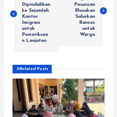
Dipindahkan
Pasuruan
v
ke Sejumlah
Blusukan
Kantor
Salurkan
i
Imigrasi
Bansos
untuk
untuk
g
Pemeriksaa
Warga
n Lanjutan
a
s
i
Related Posts
p
o
s