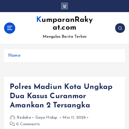
S
k
i
KumparanRaky
p
at.com
t
o
Mengulas Berita Terkini
c
o
Home
n
t
e
n
t
Polres Madiun Kota Ungkap
Dua Kasus Curanmor
Amankan 2 Tersangka
Redaksi
Gaya Hidup
Mei 11, 2026
0 Comments