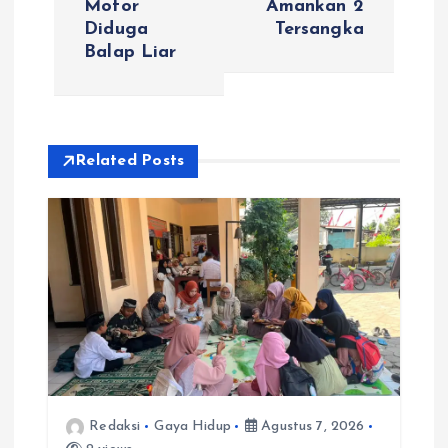
Motor
Amankan 2
Diduga
Tersangka
g
Balap Liar
a
s
Related Posts
i
p
o
s
Redaksi
Gaya Hidup
Agustus 7, 2026