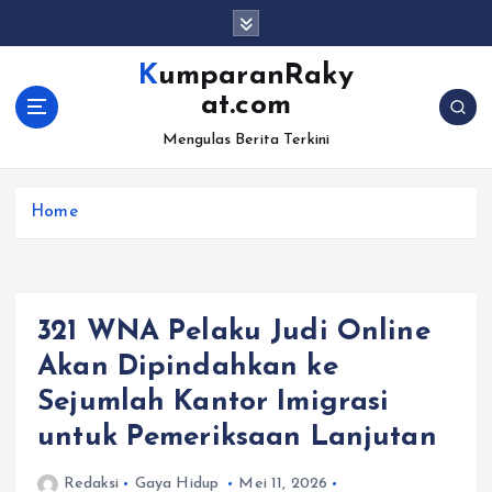
S
k
i
KumparanRaky
p
at.com
t
o
Mengulas Berita Terkini
c
o
Home
n
t
e
n
t
321 WNA Pelaku Judi Online
Akan Dipindahkan ke
Sejumlah Kantor Imigrasi
untuk Pemeriksaan Lanjutan
Redaksi
Gaya Hidup
Mei 11, 2026