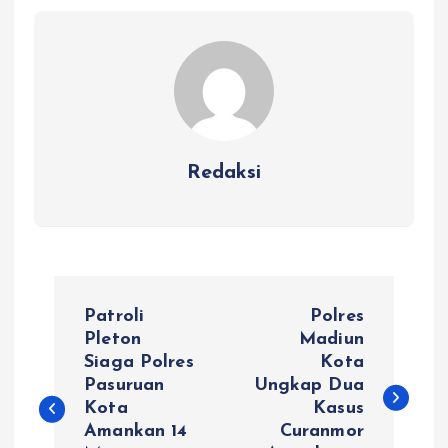
Redaksi
N
Patroli
Polres
a
Pleton
Madiun
Siaga Polres
Kota
Pasuruan
Ungkap Dua
v
Kota
Kasus
Amankan 14
Curanmor
i