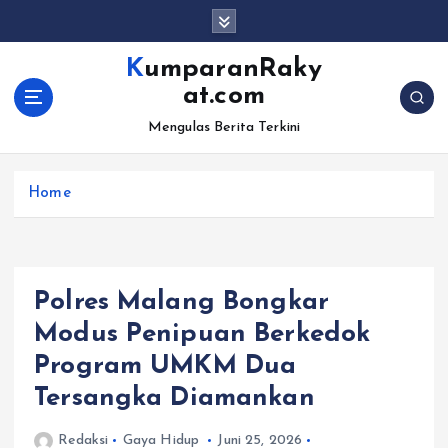
S
k
i
KumparanRaky
p
at.com
t
o
Mengulas Berita Terkini
c
o
Home
n
t
e
n
t
Polres Malang Bongkar
Modus Penipuan Berkedok
Program UMKM Dua
Tersangka Diamankan
Redaksi
Gaya Hidup
Juni 25, 2026