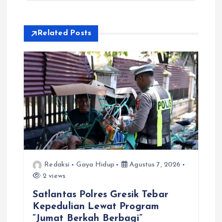
i
Related Posts
p
o
s
Redaksi
Gaya Hidup
Agustus 7, 2026
2 views
Satlantas Polres Gresik Tebar
Kepedulian Lewat Program
“Jumat Berkah Berbagi”