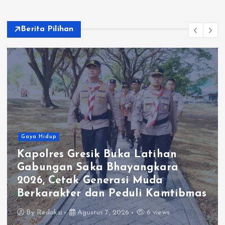
Berita Pilihan
Gaya Hidup
Momen Hangat Ratusan Warga
Makan Bersama di Polsek
Wringinanom, Pererat Silaturah
mas
dan Berbagi Keberkahan
By
Redaksi
Agustus 7, 2026
2 views