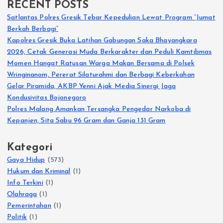
RECENT POSTS
Satlantas Polres Gresik Tebar Kepedulian Lewat Program “Jumat
Berkah Berbagi”
Kapolres Gresik Buka Latihan Gabungan Saka Bhayangkara
2026, Cetak Generasi Muda Berkarakter dan Peduli Kamtibmas
Momen Hangat Ratusan Warga Makan Bersama di Polsek
Wringinanom, Pererat Silaturahmi dan Berbagi Keberkahan
Gelar Piramida, AKBP Yenni Ajak Media Sinergi Jaga
Kondusivitas Bojonegoro
Polres Malang Amankan Tersangka Pengedar Narkoba di
Kepanjen, Sita Sabu 96 Gram dan Ganja 131 Gram
Kategori
Gaya Hidup
(573)
Hukum dan Kriminal
(1)
Info Terkini
(1)
Olahraga
(1)
Pemerintahan
(1)
Politik
(1)