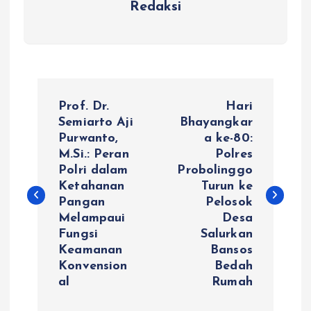
Redaksi
N
Prof. Dr.
Hari
a
Semiarto Aji
Bhayangkar
Purwanto,
a ke-80:
M.Si.: Peran
Polres
v
Polri dalam
Probolinggo
Ketahanan
Turun ke
i
Pangan
Pelosok
Melampaui
Desa
g
Fungsi
Salurkan
Keamanan
Bansos
a
Konvension
Bedah
al
Rumah
s