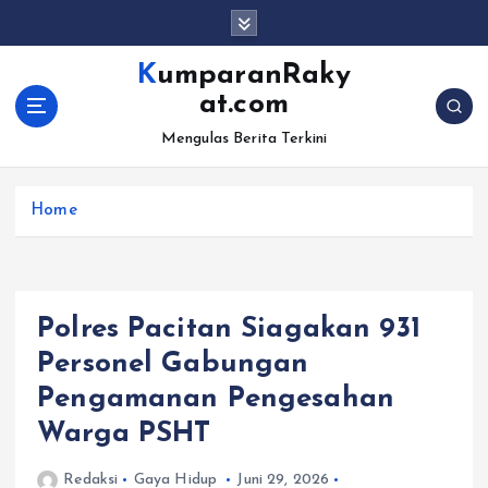
S
k
i
KumparanRaky
p
at.com
t
o
Mengulas Berita Terkini
c
o
Home
n
t
e
n
t
Polres Pacitan Siagakan 931
Personel Gabungan
Pengamanan Pengesahan
Warga PSHT
Redaksi
Gaya Hidup
Juni 29, 2026