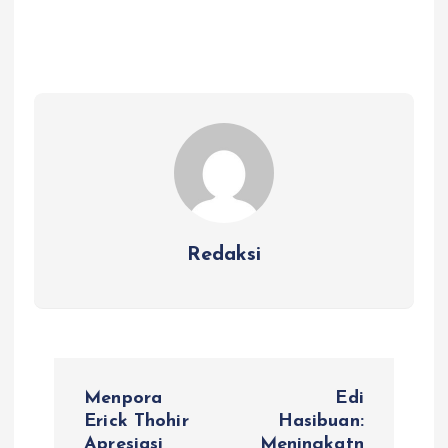
Redaksi
N
Menpora
Edi
a
Erick Thohir
Hasibuan:
Apresiasi
Meningkatn