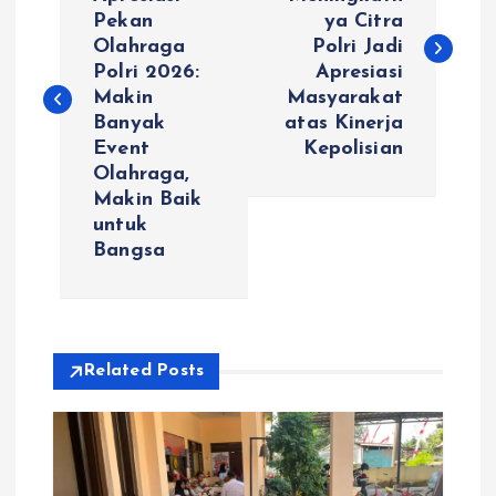
Pekan
ya Citra
v
Olahraga
Polri Jadi
Polri 2026:
Apresiasi
i
Makin
Masyarakat
Banyak
atas Kinerja
g
Event
Kepolisian
Olahraga,
a
Makin Baik
untuk
s
Bangsa
i
p
Related Posts
o
s