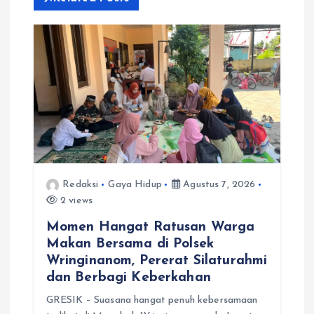
p
o
s
Redaksi
Gaya Hidup
Agustus 7, 2026
2 views
Momen Hangat Ratusan Warga
Makan Bersama di Polsek
Wringinanom, Pererat Silaturahmi
dan Berbagi Keberkahan
GRESIK – Suasana hangat penuh kebersamaan