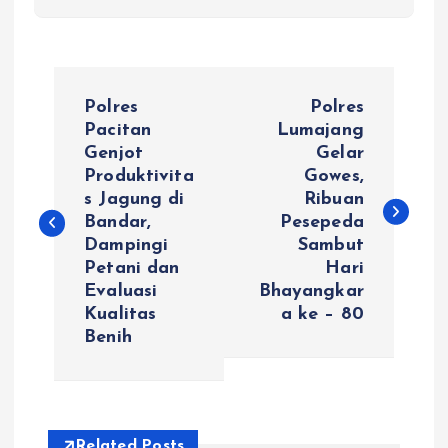
N
Polres
Polres
a
Pacitan
Lumajang
Genjot
Gelar
Produktivita
Gowes,
v
s Jagung di
Ribuan
Bandar,
Pesepeda
i
Dampingi
Sambut
Petani dan
Hari
g
Evaluasi
Bhayangkar
Kualitas
a ke – 80
a
Benih
s
i
Related Posts