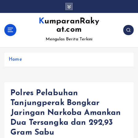
S
k
i
KumparanRaky
p
at.com
t
o
Mengulas Berita Terkini
c
o
Home
n
t
e
n
t
Polres Pelabuhan
Tanjungperak Bongkar
Jaringan Narkoba Amankan
Dua Tersangka dan 292,93
Gram Sabu